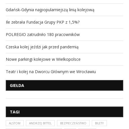
Gdańsk-Gdynia najpopularniejszą linią kolejową
Ile zebrała Fundacja Grupy PKP z 1,5%?
POLREGIO zatrudniło 180 pracowników
Czeska kolej jeździ jak przed pandemią
Nowe parkingi kolejowe w Wielkopolsce
Teatr i kolej na Dworcu Głównym we Wrocławiu
GIEŁDA
TAGI
ALSTOM
ANDRZEJ BITTEL
BEZPIECZEŃSTWO
BILETY