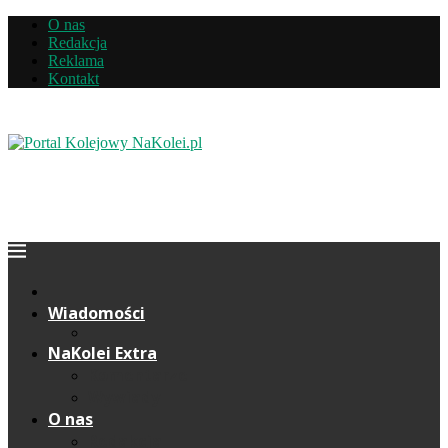
O nas
Redakcja
Reklama
Kontakt
Wiadomości
NaKolei Extra
Komentarze
Wywiady
O nas
Redakcja