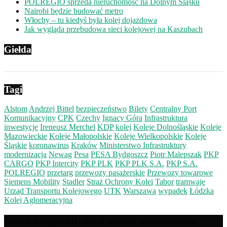
POLREGIO sprzeda nieruchomość na Dolnym Śląsku
Nairobi będzie budować metro
Włochy – tu kiedyś była kolej dojazdowa
Jak wygląda przebudowa sieci kolejowej na Kaszubach
Giełda
Tagi
Alstom
Andrzej Bittel
bezpieczeństwo
Bilety
Centralny Port
Komunikacyjny
CPK
Czechy
Ignacy Góra
Infrastruktura
inwestycje
Ireneusz Merchel
KDP
kolej
Koleje Dolnośląskie
Koleje
Mazowieckie
Koleje Małopolskie
Koleje Wielkopolskie
Koleje
Śląskie
koronawirus
Kraków
Ministerstwo Infrastruktury
modernizacja
Newag
Pesa
PESA Bydgoszcz
Piotr Malepszak
PKP
CARGO
PKP Intercity
PKP PLK
PKP PLK S.A.
PKP S.A.
POLREGIO
przetarg
przewozy pasażerskie
Przewozy towarowe
Siemens Mobility
Stadler
Straż Ochrony Kolei
Tabor
tramwaje
Urząd Transportu Kolejowego
UTK
Warszawa
wypadek
Łódzka
Kolej Aglomeracyjna
Portal NaKolei.pl 2011-2022 © Wszelkie prawa zastrzeżone.