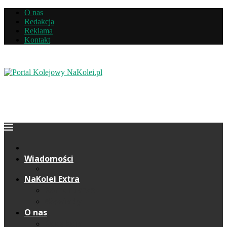
O nas
Redakcja
Reklama
Kontakt
Wiadomości
NaKolei Extra
Komentarze
Wywiady
O nas
Redakcja