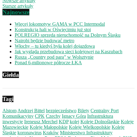
Nowsze artykuły
Starsze artykuły
Najnowsze
Więcej lokomotyw GAMA w PCC Intermodal
Konstrukcja hali w Oświęcimiu już stoi
POLREGIO sprzeda nieruchomość na Dolnym Śląsku
Nairobi będzie budować metro
Włochy – tu kiedyś była kolej dojazdowa
Jak wygląda przebudowa sieci kolejowej na Kaszubach
Rusza „Country pod parą” w Wolsztynie
Ponad 6-milionowe półrocze ŁKA
Giełda
Tagi
Alstom
Andrzej Bittel
bezpieczeństwo
Bilety
Centralny Port
Komunikacyjny
CPK
Czechy
Ignacy Góra
Infrastruktura
inwestycje
Ireneusz Merchel
KDP
kolej
Koleje Dolnośląskie
Koleje
Mazowieckie
Koleje Małopolskie
Koleje Wielkopolskie
Koleje
Śląskie
koronawirus
Kraków
Ministerstwo Infrastruktury