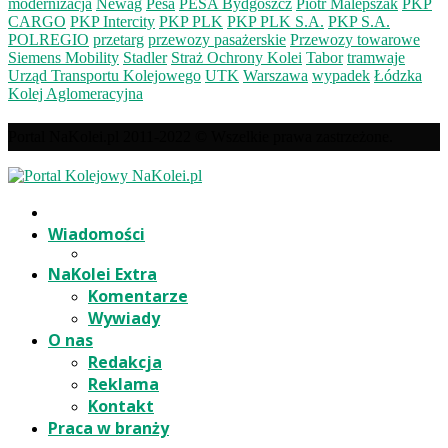
modernizacja
Newag
Pesa
PESA Bydgoszcz
Piotr Malepszak
PKP
CARGO
PKP Intercity
PKP PLK
PKP PLK S.A.
PKP S.A.
POLREGIO
przetarg
przewozy pasażerskie
Przewozy towarowe
Siemens Mobility
Stadler
Straż Ochrony Kolei
Tabor
tramwaje
Urząd Transportu Kolejowego
UTK
Warszawa
wypadek
Łódzka
Kolej Aglomeracyjna
Portal NaKolei.pl 2011-2022 © Wszelkie prawa zastrzeżone.
Wiadomości
NaKolei Extra
Komentarze
Wywiady
O nas
Redakcja
Reklama
Kontakt
Praca w branży