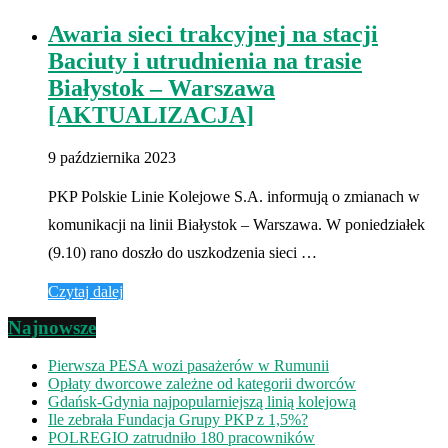
Awaria sieci trakcyjnej na stacji
Baciuty i utrudnienia na trasie
Białystok – Warszawa
[AKTUALIZACJA]
9 października 2023
PKP Polskie Linie Kolejowe S.A. informują o zmianach w
komunikacji na linii Białystok – Warszawa. W poniedziałek
(9.10) rano doszło do uszkodzenia sieci …
Czytaj dalej
Najnowsze
Pierwsza PESA wozi pasażerów w Rumunii
Opłaty dworcowe zależne od kategorii dworców
Gdańsk-Gdynia najpopularniejszą linią kolejową
Ile zebrała Fundacja Grupy PKP z 1,5%?
POLREGIO zatrudniło 180 pracowników