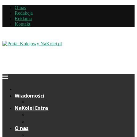
O nas
Redakcja
Reklama
Kontakt
Wiadomości
NaKolei Extra
Komentarze
Wywiady
O nas
Redakcja