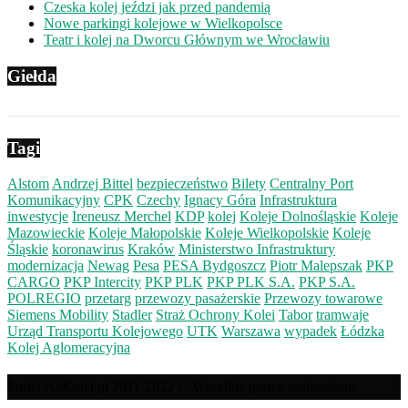
Czeska kolej jeździ jak przed pandemią
Nowe parkingi kolejowe w Wielkopolsce
Teatr i kolej na Dworcu Głównym we Wrocławiu
Giełda
Tagi
Alstom
Andrzej Bittel
bezpieczeństwo
Bilety
Centralny Port
Komunikacyjny
CPK
Czechy
Ignacy Góra
Infrastruktura
inwestycje
Ireneusz Merchel
KDP
kolej
Koleje Dolnośląskie
Koleje
Mazowieckie
Koleje Małopolskie
Koleje Wielkopolskie
Koleje
Śląskie
koronawirus
Kraków
Ministerstwo Infrastruktury
modernizacja
Newag
Pesa
PESA Bydgoszcz
Piotr Malepszak
PKP
CARGO
PKP Intercity
PKP PLK
PKP PLK S.A.
PKP S.A.
POLREGIO
przetarg
przewozy pasażerskie
Przewozy towarowe
Siemens Mobility
Stadler
Straż Ochrony Kolei
Tabor
tramwaje
Urząd Transportu Kolejowego
UTK
Warszawa
wypadek
Łódzka
Kolej Aglomeracyjna
Portal NaKolei.pl 2011-2022 © Wszelkie prawa zastrzeżone.