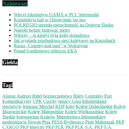
Najnowsze
Więcej lokomotyw GAMA w PCC Intermodal
Konstrukcja hali w Oświęcimiu już stoi
POLREGIO sprzeda nieruchomość na Dolnym Śląsku
Nairobi będzie budować metro
Włochy – tu kiedyś była kolej dojazdowa
Jak wygląda przebudowa sieci kolejowej na Kaszubach
Rusza „Country pod parą” w Wolsztynie
Ponad 6-milionowe półrocze ŁKA
Giełda
Tagi
Alstom
Andrzej Bittel
bezpieczeństwo
Bilety
Centralny Port
Komunikacyjny
CPK
Czechy
Ignacy Góra
Infrastruktura
inwestycje
Ireneusz Merchel
KDP
kolej
Koleje Dolnośląskie
Koleje
Mazowieckie
Koleje Małopolskie
Koleje Wielkopolskie
Koleje
Śląskie
koronawirus
Kraków
Ministerstwo Infrastruktury
modernizacja
Newag
Pesa
PESA Bydgoszcz
Piotr Malepszak
PKP
CARGO
PKP Intercity
PKP PLK
PKP PLK S.A.
PKP S.A.