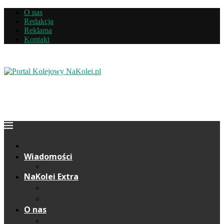
O nas
Redakcja
Reklama
Kontakt
Wiadomości
NaKolei Extra
Komentarze
Wywiady
O nas
Redakcja