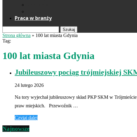
Reklama
Kontakt
Praca w branży
Szukaj
Strona główna
»
100 lat miasta Gdynia
Tag:
100 lat miasta Gdynia
Jubileuszowy pociąg trójmiejskiej SK
24 lutego 2026
Na tory wyjechał jubileuszowy skład PKP SKM w Trójmieście, 
praw miejskich. Przewoźnik …
Czytaj dalej
Najnowsze