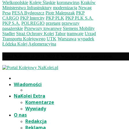
Wielkopolskie
Koleje Śląskie
koronawirus
Kraków
Ministerstwo Infrastruktury
modernizacja
Newag
Pesa
PESA Bydgoszcz
Piotr Malepszak
PKP
CARGO
PKP Intercity
PKP PLK
PKP PLK S.A.
PKP S.A.
POLREGIO
przetarg
przewozy
pasażerskie
Przewozy towarowe
Siemens Mobility
Stadler
Straż Ochrony Kolei
Tabor
tramwaje
Urząd
Transportu Kolejowego
UTK
Warszawa
wypadek
Łódzka Kolej Aglomeracyjna
Portal NaKolei.pl 2011-2022 © Wszelkie prawa zastrzeżone.
Wiadomości
NaKolei Extra
Komentarze
Wywiady
O nas
Redakcja
Reklama