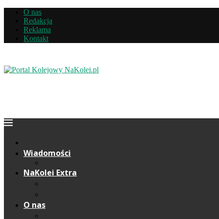
O nas
Redakcja
Reklama
Kontakt
Wiadomości
NaKolei Extra
Komentarze
Wywiady
O nas
Redakcja