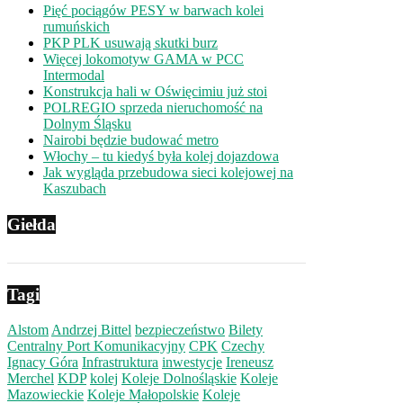
Pięć pociągów PESY w barwach kolei
rumuńskich
PKP PLK usuwają skutki burz
Więcej lokomotyw GAMA w PCC
Intermodal
Konstrukcja hali w Oświęcimiu już stoi
POLREGIO sprzeda nieruchomość na
Dolnym Śląsku
Nairobi będzie budować metro
Włochy – tu kiedyś była kolej dojazdowa
Jak wygląda przebudowa sieci kolejowej na
Kaszubach
Giełda
Tagi
Alstom
Andrzej Bittel
bezpieczeństwo
Bilety
Centralny Port Komunikacyjny
CPK
Czechy
Ignacy Góra
Infrastruktura
inwestycje
Ireneusz
Merchel
KDP
kolej
Koleje Dolnośląskie
Koleje
Mazowieckie
Koleje Małopolskie
Koleje