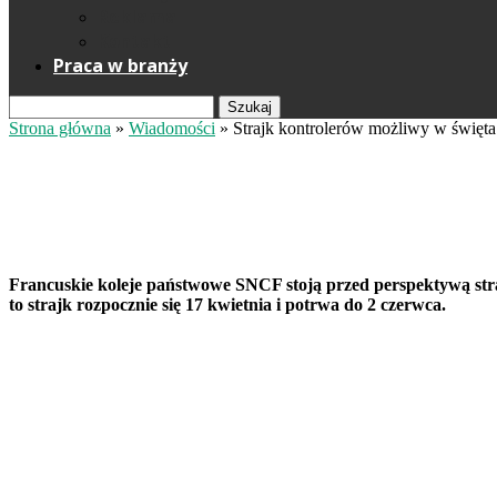
Reklama
Kontakt
Praca w branży
Szukaj
Strona główna
»
Wiadomości
»
Strajk kontrolerów możliwy w święta
Strajk kontrolerów możliwy w świ
Krzysztof Losz
29 marca 2025
Fot. SNCF Voyageurs
Francuskie koleje państwowe SNCF stoją przed perspektywą straj
to strajk rozpocznie się 17 kwietnia i potrwa do 2 czerwca.