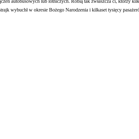
czeń autobusowych lub lotniczych. Robią tak zwłaszcza ci, którzy kilk
strajk wybuchł w okresie Bożego Narodzenia i kilkaset tysięcy pasaże