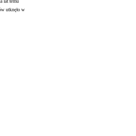
a lat temu
rów utknęło w