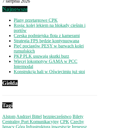
7 sierpnia 2026
Najnowsze
Plany przetargowe CPK
Rosja: kolej lekiem na blokady cieśnin i
portów
Czeska podmiejska flota z kamerami
Strategia FPS będzie kontynuowana
Pięć pociągów PESY w barwach kolei
rumuńskich
PKP PLK usuwają skutki burz
Więcej lokomotyw GAMA w PCC
Intermodal
Konstrukcja hali w Oświęcimiu już stoi
Giełda
Tagi
Alstom
Andrzej Bittel
bezpieczeństwo
Bilety
Centralny Port Komunikacyjny
CPK
Czechy
Ignacy Góra
Infrastruktura
inwestycje
Ireneusz