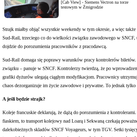
[Cab View] - Siemens Vectron na torze
testowym w Żmigrodzie
Strajk miałby objąć wszystkie weekendy w tym okresie, a więc takż
Sud-Rail, trzeciego co do wielkości związku zawodowego w SNCF, uspo
dojdzie do porozumienia pracowników z pracodawcą.
Sud-Rail domaga się poprawy warunków pracy kontrolerów biletów. 
związku – panuje w SNCF. Kontrolerzy twierdzą, że po wprowadze
grafiki dyżurów ulegają ciągłym modyfikacjom. Pracownicy utrzymuj
chaos dezorganizuje im życie zawodowe i prywatne. To jednak tyl
A jeśli będzie strajk?
Koleje francuskie deklarują, że dążą do porozumienia z kontrolerami.
fiaskiem, to transport kolejowy nad Loarą i Sekwaną czekają poważ
dalekobieżnych skladów SNCF Voyageurs, w tym TGV. Setki tysięcy 