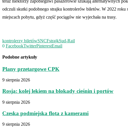
teraz niektórzy zapobiegliwi pasażerowie szukają alternatywnych połą
odczuli skutki podobnego strajku kontrolerów biletów. W 2022 roku 
miejscach pobytu, gdyż część pociągów nie wyjechała na trasy.
kontrolerzy biletów
SNCF
strajk
Sud-Rail
0
Facebook
Twitter
Pinterest
Email
Podobne artykuły
Plany przetargowe CPK
9 sierpnia 2026
Rosja: kolej lekiem na blokady cieśnin i portów
9 sierpnia 2026
Czeska podmiejska flota z kamerami
9 sierpnia 2026