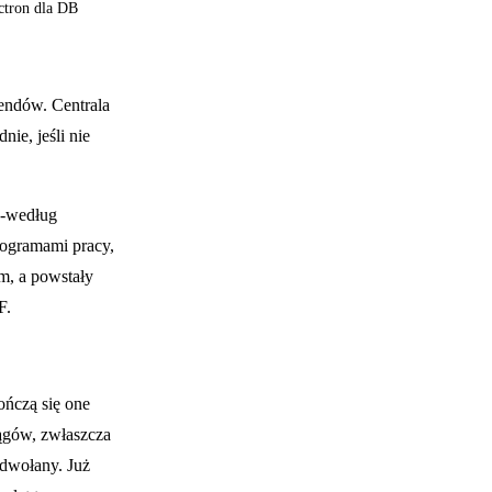
ctron dla DB
endów. Centrala
ie, jeśli nie
 -według
ogramami pracy,
m, a powstały
F.
ończą się one
iągów, zwłaszcza
odwołany. Już