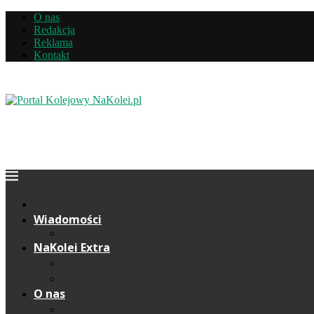
O nas
Redakcja
Reklama
Kontakt
Wiadomości
NaKolei Extra
Komentarze
Wywiady
O nas
Redakcja