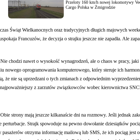
Przeloty 160 km/h nowej lokomotywy Ve
Cargo Polska w Żmigrodzie
e czas Świąt Wielkanocnych oraz tradycyjnych długich majowych week
kaja Francuzów, że decyzja o strajku jeszcze nie zapadła. Ale zapadn
Nie chodzi nawet o wysokość wynagrodzeń, ale o chaos w pracy, jaki
niu nowego oprogramowania komputerowego, który steruje ich harmon
ą, że nie są uprzedzani o tych zmianach z odpowiednim wyprzedzenie
ko najpoważniejszy z zarzutów związkowców wobec kierownictwa SNC
 Obie strony mają jeszcze kilkanaście dni na rozmowy. Jeśli jednak zak
ne perturbacje. Strajk spowoduje na pewno dowołanie dziesiątków poc
pasażerów otrzyma informację mailową lub SMS, że ich pociąg jest 