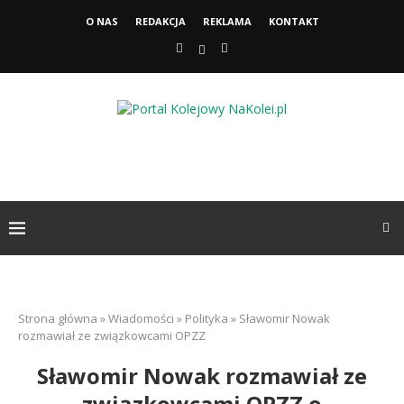
O NAS
REDAKCJA
REKLAMA
KONTAKT
Strona główna
»
Wiadomości
»
Polityka
»
Sławomir Nowak
rozmawiał ze związkowcami OPZZ
Sławomir Nowak rozmawiał ze
związkowcami OPZZ o