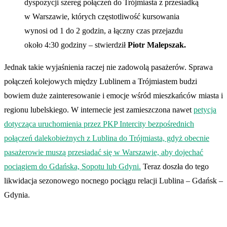
dyspozycji szereg połączeń do Trójmiasta z przesiadką
w Warszawie, których częstotliwość kursowania
wynosi od 1 do 2 godzin, a łączny czas przejazdu
około 4:30 godziny – stwierdził
Piotr Malepszak.
Jednak takie wyjaśnienia raczej nie zadowolą pasażerów. Sprawa
połączeń kolejowych między Lublinem a Trójmiastem budzi
bowiem duże zainteresowanie i emocje wśród mieszkańców miasta i
regionu lubelskiego. W internecie jest zamieszczona nawet
petycja
dotycząca uruchomienia przez PKP Intercity bezpośrednich
połączeń dalekobieżnych z Lublina do Trójmiasta, gdyż obecnie
pasażerowie muszą przesiadać się w Warszawie, aby dojechać
pociągiem do Gdańska, Sopotu lub Gdyni.
Teraz doszła do tego
likwidacja sezonowego nocnego pociągu relacji Lublina – Gdańsk –
Gdynia.