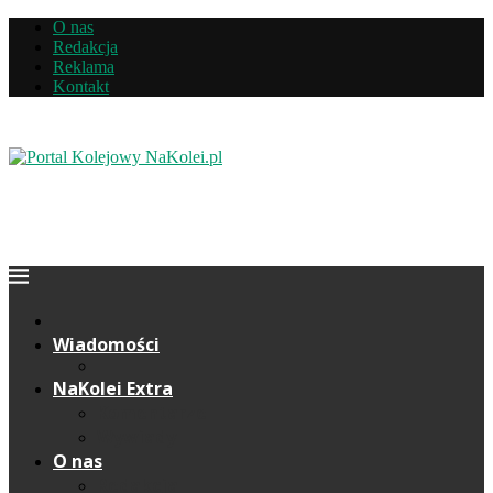
O nas
Redakcja
Reklama
Kontakt
Wiadomości
NaKolei Extra
Komentarze
Wywiady
O nas
Redakcja