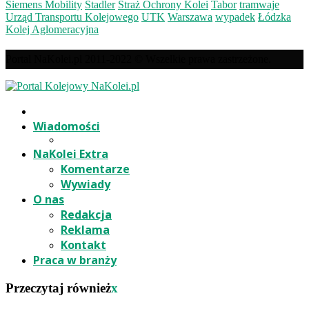
Siemens Mobility
Stadler
Straż Ochrony Kolei
Tabor
tramwaje
Urząd Transportu Kolejowego
UTK
Warszawa
wypadek
Łódzka
Kolej Aglomeracyjna
Portal NaKolei.pl 2011-2022 © Wszelkie prawa zastrzeżone.
Wiadomości
NaKolei Extra
Komentarze
Wywiady
O nas
Redakcja
Reklama
Kontakt
Praca w branży
Przeczytaj również
x