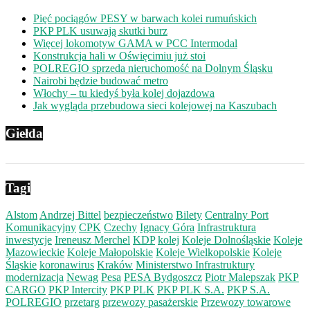
Pięć pociągów PESY w barwach kolei rumuńskich
PKP PLK usuwają skutki burz
Więcej lokomotyw GAMA w PCC Intermodal
Konstrukcja hali w Oświęcimiu już stoi
POLREGIO sprzeda nieruchomość na Dolnym Śląsku
Nairobi będzie budować metro
Włochy – tu kiedyś była kolej dojazdowa
Jak wygląda przebudowa sieci kolejowej na Kaszubach
Giełda
Tagi
Alstom
Andrzej Bittel
bezpieczeństwo
Bilety
Centralny Port
Komunikacyjny
CPK
Czechy
Ignacy Góra
Infrastruktura
inwestycje
Ireneusz Merchel
KDP
kolej
Koleje Dolnośląskie
Koleje
Mazowieckie
Koleje Małopolskie
Koleje Wielkopolskie
Koleje
Śląskie
koronawirus
Kraków
Ministerstwo Infrastruktury
modernizacja
Newag
Pesa
PESA Bydgoszcz
Piotr Malepszak
PKP
CARGO
PKP Intercity
PKP PLK
PKP PLK S.A.
PKP S.A.
POLREGIO
przetarg
przewozy pasażerskie
Przewozy towarowe