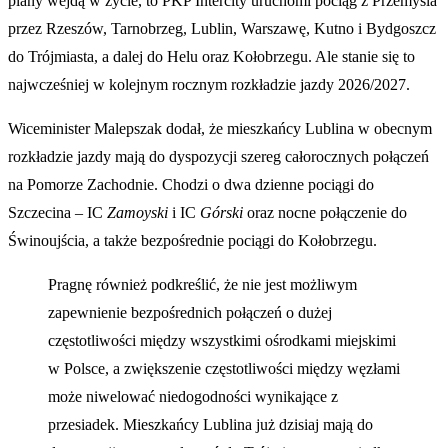
plany wejdą w życie, to PKP Intercity uruchomi pociąg z Przemyśla
przez Rzeszów, Tarnobrzeg, Lublin, Warszawę, Kutno i Bydgoszcz
do Trójmiasta, a dalej do Helu oraz Kołobrzegu. Ale stanie się to
najwcześniej w kolejnym rocznym rozkładzie jazdy 2026/2027.
Wiceminister Malepszak dodał, że mieszkańcy Lublina w obecnym
rozkładzie jazdy mają do dyspozycji szereg całorocznych połączeń
na Pomorze Zachodnie. Chodzi o dwa dzienne pociągi do
Szczecina – IC
Zamoyski
i IC
Górski
oraz nocne połączenie do
Świnoujścia, a także bezpośrednie pociągi do Kołobrzegu.
Pragnę również podkreślić, że nie jest możliwym
zapewnienie bezpośrednich połączeń o dużej
częstotliwości między wszystkimi ośrodkami miejskimi
w Polsce, a zwiększenie częstotliwości między węzłami
może niwelować niedogodności wynikające z
przesiadek. Mieszkańcy Lublina już dzisiaj mają do