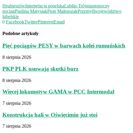
Hrubieszów
Interpelacja poselska
Lublin-Trójmiasto
nocny
pociąg
Paulina Matysiak
Piotr Malepszak
Przemyśl
województwo
lubelskie
0
Facebook
Twitter
Pinterest
Email
Podobne artykuły
Pięć pociągów PESY w barwach kolei rumuńskich
8 sierpnia 2026
PKP PLK usuwają skutki burz
8 sierpnia 2026
Więcej lokomotyw GAMA w PCC Intermodal
7 sierpnia 2026
Konstrukcja hali w Oświęcimiu już stoi
7 sierpnia 2026