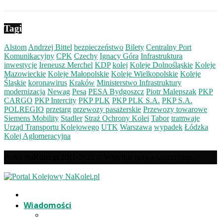
Tagi
Alstom
Andrzej Bittel
bezpieczeństwo
Bilety
Centralny Port
Komunikacyjny
CPK
Czechy
Ignacy Góra
Infrastruktura
inwestycje
Ireneusz Merchel
KDP
kolej
Koleje Dolnośląskie
Koleje
Mazowieckie
Koleje Małopolskie
Koleje Wielkopolskie
Koleje
Śląskie
koronawirus
Kraków
Ministerstwo Infrastruktury
modernizacja
Newag
Pesa
PESA Bydgoszcz
Piotr Malepszak
PKP
CARGO
PKP Intercity
PKP PLK
PKP PLK S.A.
PKP S.A.
POLREGIO
przetarg
przewozy pasażerskie
Przewozy towarowe
Siemens Mobility
Stadler
Straż Ochrony Kolei
Tabor
tramwaje
Urząd Transportu Kolejowego
UTK
Warszawa
wypadek
Łódzka
Kolej Aglomeracyjna
Portal NaKolei.pl 2011-2022 © Wszelkie prawa zastrzeżone.
Wiadomości