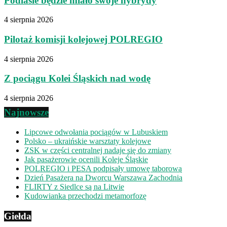
Podlasie będzie miało swoje hybrydy
4 sierpnia 2026
Pilotaż komisji kolejowej POLREGIO
4 sierpnia 2026
Z pociągu Kolei Śląskich nad wodę
4 sierpnia 2026
Najnowsze
Lipcowe odwołania pociągów w Lubuskiem
Polsko – ukraińskie warsztaty kolejowe
ZSK w części centralnej nadaje się do zmiany
Jak pasażerowie ocenili Koleje Śląskie
POLREGIO i PESA podpisały umowę taborową
Dzień Pasażera na Dworcu Warszawa Zachodnia
FLIRTY z Siedlce są na Litwie
Kudowianka przechodzi metamorfozę
Giełda