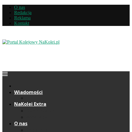
O nas
Redakcja
Reklama
Kontakt
Wiadomości
NaKolei Extra
Komentarze
Wywiady
O nas
Redakcja