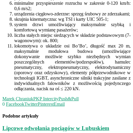
minimalne przyspieszenie rozruchu w zakresie 0-120 km/h:
0,6 m/s2;
urządzenia cięgłowo-zderzne: sprzęg śrubowy ze zderzakami;
skrajnia kinematyczna: wg TSI i karty UIC 505-1;
system drzwi umożliwiający maksymalnie szybką i
komfortową wymianę pasażerów;
liczba stałych miejsc siedzących w składzie podstawowym (7-
wagonowym): ok. 800;
lokomotywa o układzie osi Bo’Bo’, długość max 20 m,
maksymalnie modułowa budowa (umożliwiające
dokonywanie możliwie szybko niezbędnych wymian
poszczególnych elementów/podzespołów), hamulec
pneumatyczny, elektropneumatyczny, elektrodynamiczny
(oporowy oraz odzyskowy), elementy półprzewodnikowe w
technologii IGBT, asynchroniczne silniki trakcyjne zasilane z
indywidualnych falowników z możliwością pojedynczego
odłączania, nacisk na oś ≤ 220 kN.
Marek Chraniuk
PKP Intercity
Push&Pull
0
Facebook
Twitter
Pinterest
Email
Podobne artykuły
Lipcowe odwołania pociągów w Lubuskiem