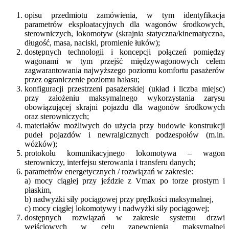
opisu przedmiotu zamówienia, w tym identyfikacja
parametrów eksploatacyjnych dla wagonów środkowych,
sterowniczych, lokomotyw (skrajnia statyczna/kinematyczna,
długość, masa, naciski, promienie łuków);
dostępnych technologii i koncepcji połączeń pomiędzy
wagonami w tym przejść międzywagonowych celem
zagwarantowania najwyższego poziomu komfortu pasażerów
przez ograniczenie poziomu hałasu;
konfiguracji przestrzeni pasażerskiej (układ i liczba miejsc)
przy założeniu maksymalnego wykorzystania zarysu
obowiązującej skrajni pojazdu dla wagonów środkowych
oraz sterowniczych;
materiałów możliwych do użycia przy budowie konstrukcji
pudeł pojazdów i newralgicznych podzespołów (m.in.
wózków);
protokołu komunikacyjnego lokomotywa – wagon
sterowniczy, interfejsu sterowania i transferu danych;
parametrów energetycznych / rozwiązań w zakresie:
a) mocy ciągłej przy jeździe z Vmax po torze prostym i
płaskim,
b) nadwyżki siły pociągowej przy prędkości maksymalnej,
c) mocy ciągłej lokomotywy i nadwyżki siły pociągowej;
dostępnych rozwiązań w zakresie systemu drzwi
wejściowych w celu zapewnienia maksymalnej