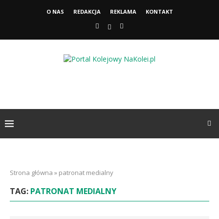
O NAS
REDAKCJA
REKLAMA
KONTAKT
Strona główna
»
patronat medialny
TAG:
PATRONAT MEDIALNY