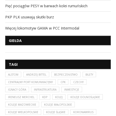
Pięć pociągów PESY w barwach kolei rumuńskich
PKP PLK usuwają skutki burz
Więcej lokomotyw GAMA w PCC Intermodal
GIEŁDA
TAGI
ALSTOM
ANDRZEJ BITTEL
BEZPIECZEŃSTWO
BILETY
CENTRALNY PORT KOMUNIKACYJNY
CPK
CZECHY
IGNACY GÓRA
INFRASTRUKTURA
INWESTYCJE
IRENEUSZ MERCHEL
KDP
KOLEJ
KOLEJE DOLNOŚLĄSKIE
KOLEJE MAZOWIECKIE
KOLEJE MAŁOPOLSKIE
KOLEJE WIELKOPOLSKIE
KOLEJE ŚLĄSKIE
KORONAWIRUS