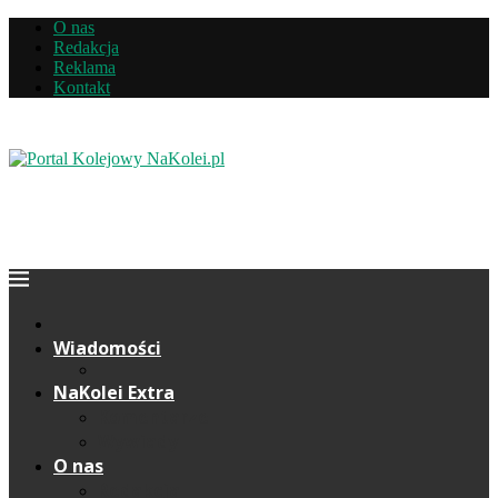
O nas
Redakcja
Reklama
Kontakt
Wiadomości
NaKolei Extra
Komentarze
Wywiady
O nas
Redakcja