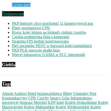
Czytaj dalej
Najnowsze
PKP Intercity chce uruchomić 11 komercyjnych tras
Plany przetargowe CPK
Rosja: kolej lekiem na blokady cieśnin i portów
Czeska podmiejska flota z kamerami
Strategia FPS będzie kontynuowana
Pięć pociągów PESY w barwach kolei rumuńskich
PKP PLK usuwają skutki burz
Więcej lokomotyw GAMA w PCC Intermodal
Giełda
Tagi
Alstom
Andrzej Bittel
bezpieczeństwo
Bilety
Centralny Port
Komunikacyjny
CPK
Czechy
Ignacy Góra
Infrastruktura
inwestycje
Ireneusz Merchel
KDP
kolej
Koleje Dolnośląskie
Koleje
Mazowieckie
Koleje Małopolskie
Koleje Wielkopolskie
Koleje