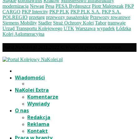
Śląskie
koronawirus
Kraków
Ministerstwo Infrastruktury
modernizacja
Newag
Pesa
PESA Bydgoszcz
Piotr Malepszak
PKP
CARGO
PKP Intercity
PKP PLK
PKP PLK S.A.
PKP S.A.
POLREGIO
przetarg
przewozy pasażerskie
Przewozy towarowe
Siemens Mobility
Stadler
Straż Ochrony Kolei
Tabor
tramwaje
Urząd Transportu Kolejowego
UTK
Warszawa
wypadek
Łódzka
Kolej Aglomeracyjna
Portal NaKolei.pl 2011-2022 © Wszelkie prawa zastrzeżone.
Wiadomości
NaKolei Extra
Komentarze
Wywiady
O nas
Redakcja
Reklama
Kontakt
Praca w branży