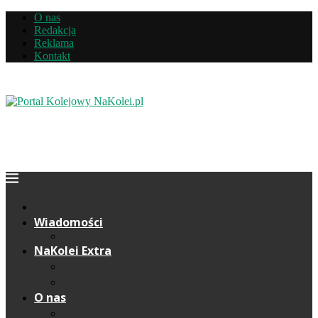
O nas
Redakcja
Reklama
Kontakt
Wiadomości
NaKolei Extra
Komentarze
Wywiady
O nas
Redakcja