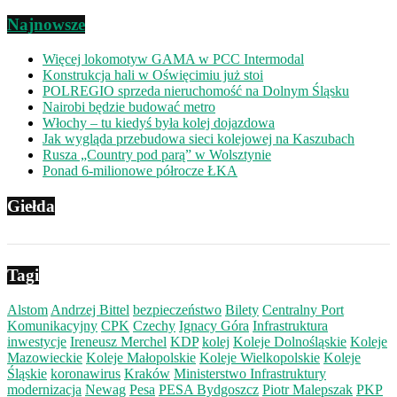
Najnowsze
Więcej lokomotyw GAMA w PCC Intermodal
Konstrukcja hali w Oświęcimiu już stoi
POLREGIO sprzeda nieruchomość na Dolnym Śląsku
Nairobi będzie budować metro
Włochy – tu kiedyś była kolej dojazdowa
Jak wygląda przebudowa sieci kolejowej na Kaszubach
Rusza „Country pod parą” w Wolsztynie
Ponad 6-milionowe półrocze ŁKA
Giełda
Tagi
Alstom
Andrzej Bittel
bezpieczeństwo
Bilety
Centralny Port
Komunikacyjny
CPK
Czechy
Ignacy Góra
Infrastruktura
inwestycje
Ireneusz Merchel
KDP
kolej
Koleje Dolnośląskie
Koleje
Mazowieckie
Koleje Małopolskie
Koleje Wielkopolskie
Koleje
Śląskie
koronawirus
Kraków
Ministerstwo Infrastruktury
modernizacja
Newag
Pesa
PESA Bydgoszcz
Piotr Malepszak
PKP