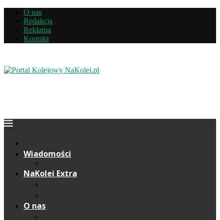
O nas
Redakcja
Reklama
Kontakt
Wiadomości
NaKolei Extra
Komentarze
Wywiady
O nas
Redakcja