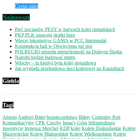
Czytaj dalej
Najnowsze
Pięć pociągów PESY w barwach kolei rumuńskich
PKP PLK usuwają skutki burz
Więcej lokomotyw GAMA w PCC Intermodal
Konstrukcja hali w Oświęcimiu już stoi
POLREGIO sprzeda nieruchomość na Dolnym Śląsku
Nairobi będzie budować metro
Włochy – tu kiedyś była kolej dojazdowa
Jak wygląda przebudowa sieci kolejowej na Kaszubach
Giełda
Tagi
Alstom
Andrzej Bittel
bezpieczeństwo
Bilety
Centralny Port
Komunikacyjny
CPK
Czechy
Ignacy Góra
Infrastruktura
inwestycje
Ireneusz Merchel
KDP
kolej
Koleje Dolnośląskie
Koleje
Mazowieckie
Koleje Małopolskie
Koleje Wielkopolskie
Koleje