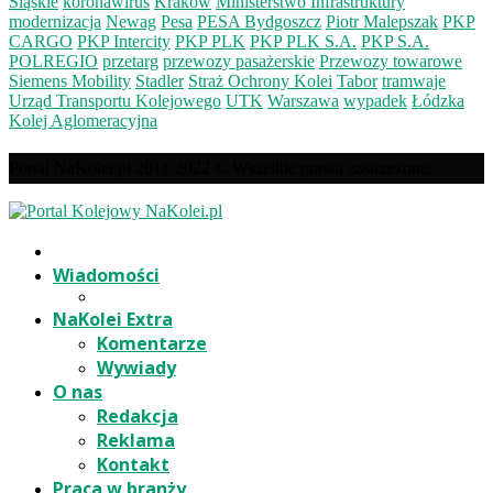
Śląskie
koronawirus
Kraków
Ministerstwo Infrastruktury
modernizacja
Newag
Pesa
PESA Bydgoszcz
Piotr Malepszak
PKP
CARGO
PKP Intercity
PKP PLK
PKP PLK S.A.
PKP S.A.
POLREGIO
przetarg
przewozy pasażerskie
Przewozy towarowe
Siemens Mobility
Stadler
Straż Ochrony Kolei
Tabor
tramwaje
Urząd Transportu Kolejowego
UTK
Warszawa
wypadek
Łódzka
Kolej Aglomeracyjna
Portal NaKolei.pl 2011-2022 © Wszelkie prawa zastrzeżone.
Wiadomości
NaKolei Extra
Komentarze
Wywiady
O nas
Redakcja
Reklama
Kontakt
Praca w branży