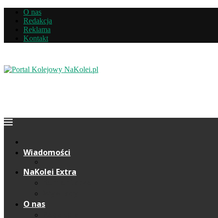
O nas
Redakcja
Reklama
Kontakt
Wiadomości
NaKolei Extra
Komentarze
Wywiady
O nas
Redakcja