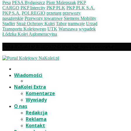
Pesa
PESA Bydgoszcz
Piotr Malepszak
PKP
CARGO
PKP Intercity
PKP PLK
PKP PLK S.A.
PKP S.A.
POLREGIO
przetarg
przewozy
pasażerskie
Przewozy towarowe
Siemens Mobility
Stadler
Straż Ochrony Kolei
Tabor
tramwaje
Urząd
Transportu Kolejowego
UTK
Warszawa
wypadek
Łódzka Kolej Aglomeracyjna
Portal NaKolei.pl 2011-2022 © Wszelkie prawa zastrzeżone.
Wiadomości
NaKolei Extra
Komentarze
Wywiady
O nas
Redakcja
Reklama
Kontakt