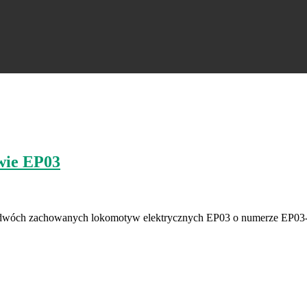
wie EP03
z dwóch zachowanych lokomotyw elektrycznych EP03 o numerze EP03-