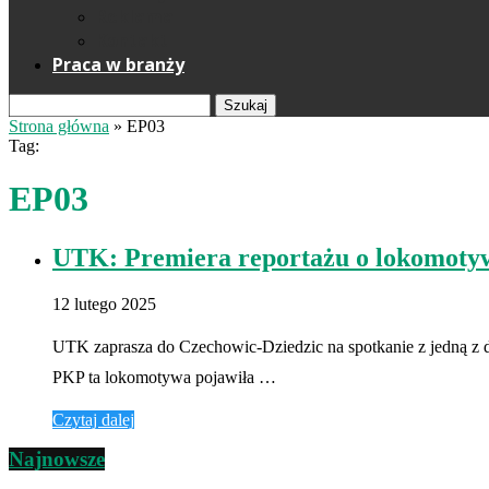
Reklama
Kontakt
Praca w branży
Szukaj
Strona główna
»
EP03
Tag:
EP03
UTK: Premiera reportażu o lokomoty
12 lutego 2025
UTK zaprasza do Czechowic-Dziedzic na spotkanie z jedną 
PKP ta lokomotywa pojawiła …
Czytaj dalej
Najnowsze