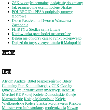
ZSK w części centralnej nadaje się do zmiany
Jak pasażerowie ocenili Koleje Śląskie
POLREGIO i PESA podpisały umowę
taborową
Dzień Pasażera na Dworcu Warszawa
Zachodnia
FLIRTY z Siedlce są na Litwie
Kudowianka przechodzi metamorfozę
Belgia nie otworzy całego rynku kolejowego
Dojazd do turystycznych atrakcji Małopolski
Giełda
Tagi
Alstom
Andrzej Bittel
bezpieczeństwo
Bilety
Centralny Port Komunikacyjny
CPK
Czechy
Ignacy Góra
Infrastruktura
inwestycje
Ireneusz
Merchel
KDP
kolej
Koleje Dolnośląskie
Koleje
Mazowieckie
Koleje Małopolskie
Koleje
Wielkopolskie
Koleje Śląskie
koronawirus
Kraków
Ministerstwo Infrastruktury
modernizacja
Newag