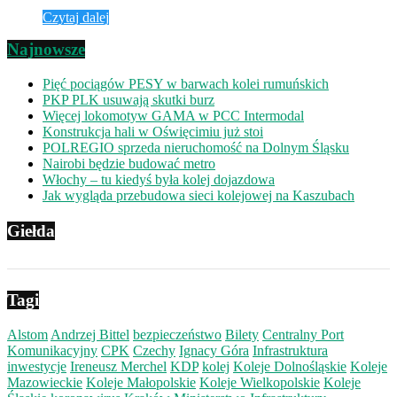
Czytaj dalej
Najnowsze
Pięć pociągów PESY w barwach kolei rumuńskich
PKP PLK usuwają skutki burz
Więcej lokomotyw GAMA w PCC Intermodal
Konstrukcja hali w Oświęcimiu już stoi
POLREGIO sprzeda nieruchomość na Dolnym Śląsku
Nairobi będzie budować metro
Włochy – tu kiedyś była kolej dojazdowa
Jak wygląda przebudowa sieci kolejowej na Kaszubach
Giełda
Tagi
Alstom
Andrzej Bittel
bezpieczeństwo
Bilety
Centralny Port
Komunikacyjny
CPK
Czechy
Ignacy Góra
Infrastruktura
inwestycje
Ireneusz Merchel
KDP
kolej
Koleje Dolnośląskie
Koleje
Mazowieckie
Koleje Małopolskie
Koleje Wielkopolskie
Koleje