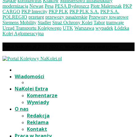
Śląskie
koronawirus
Kraków
Ministerstwo Infrastruktury
modernizacja
Newag
Pesa
PESA Bydgoszcz
Piotr Malepszak
PKP
CARGO
PKP Intercity
PKP PLK
PKP PLK S.A.
PKP S.A.
POLREGIO
przetarg
przewozy pasażerskie
Przewozy towarowe
Siemens Mobility
Stadler
Straż Ochrony Kolei
Tabor
tramwaje
Urząd Transportu Kolejowego
UTK
Warszawa
wypadek
Łódzka
Kolej Aglomeracyjna
Portal NaKolei.pl 2011-2022 © Wszelkie prawa zastrzeżone.
Wiadomości
NaKolei Extra
Komentarze
Wywiady
O nas
Redakcja
Reklama
Kontakt
Praca w branży