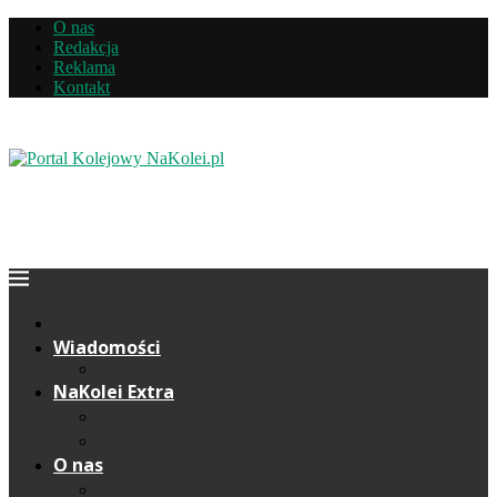
O nas
Redakcja
Reklama
Kontakt
Wiadomości
NaKolei Extra
Komentarze
Wywiady
O nas
Redakcja