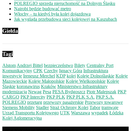
POLREGIO sprzeda nieruchomość na Dolnym Śląsku
Nairobi będzie budować metro
Włochy – tu kiedyś była kolej dojazdowa
Jak wygląda przebudowa sieci kolejowej na Kaszubach
Giełda
Tagi
Alstom
Andrzej Bittel
bezpieczeństwo
Bilety
Centralny Port
Komunikacyjny
CPK
Czechy
Ignacy Góra
Infrastruktura
inwestycje
Ireneusz Merchel
KDP
kolej
Koleje Dolnośląskie
Koleje
Mazowieckie
Koleje Małopolskie
Koleje Wielkopolskie
Koleje
Śląskie
koronawirus
Kraków
Ministerstwo Infrastruktury
modernizacja
Newag
Pesa
PESA Bydgoszcz
Piotr Malepszak
PKP
CARGO
PKP Intercity
PKP PLK
PKP PLK S.A.
PKP S.A.
POLREGIO
przetarg
przewozy pasażerskie
Przewozy towarowe
Siemens Mobility
Stadler
Straż Ochrony Kolei
Tabor
tramwaje
Urząd Transportu Kolejowego
UTK
Warszawa
wypadek
Łódzka
Kolej Aglomeracyjna
Portal NaKolei.pl 2011-2022 © Wszelkie prawa zastrzeżone.