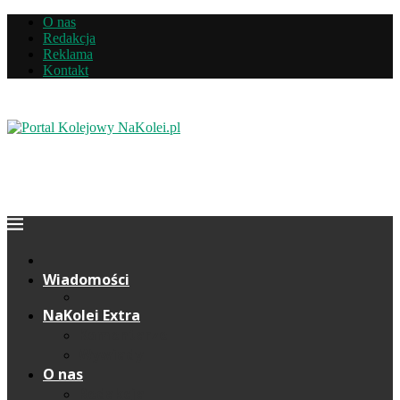
O nas
Redakcja
Reklama
Kontakt
Wiadomości
NaKolei Extra
Komentarze
Wywiady
O nas
Redakcja