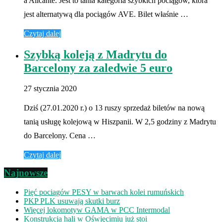
a Alicante. Jest to tania kategoria szybkich pociągów, która
jest alternatywą dla pociągów AVE. Bilet właśnie …
Czytaj dalej
Szybką koleją z Madrytu do
Barcelony za zaledwie 5 euro
27 stycznia 2020
Dziś (27.01.2020 r.) o 13 ruszy sprzedaż biletów na nową
tanią usługę kolejową w Hiszpanii. W 2,5 godziny z Madrytu
do Barcelony. Cena …
Czytaj dalej
Najnowsze
Pięć pociągów PESY w barwach kolei rumuńskich
PKP PLK usuwają skutki burz
Więcej lokomotyw GAMA w PCC Intermodal
Konstrukcja hali w Oświęcimiu już stoi