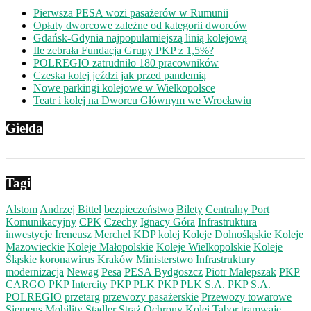
Pierwsza PESA wozi pasażerów w Rumunii
Opłaty dworcowe zależne od kategorii dworców
Gdańsk-Gdynia najpopularniejszą linią kolejową
Ile zebrała Fundacja Grupy PKP z 1,5%?
POLREGIO zatrudniło 180 pracowników
Czeska kolej jeździ jak przed pandemią
Nowe parkingi kolejowe w Wielkopolsce
Teatr i kolej na Dworcu Głównym we Wrocławiu
Giełda
Tagi
Alstom
Andrzej Bittel
bezpieczeństwo
Bilety
Centralny Port
Komunikacyjny
CPK
Czechy
Ignacy Góra
Infrastruktura
inwestycje
Ireneusz Merchel
KDP
kolej
Koleje Dolnośląskie
Koleje
Mazowieckie
Koleje Małopolskie
Koleje Wielkopolskie
Koleje
Śląskie
koronawirus
Kraków
Ministerstwo Infrastruktury
modernizacja
Newag
Pesa
PESA Bydgoszcz
Piotr Malepszak
PKP
CARGO
PKP Intercity
PKP PLK
PKP PLK S.A.
PKP S.A.
POLREGIO
przetarg
przewozy pasażerskie
Przewozy towarowe
Siemens Mobility
Stadler
Straż Ochrony Kolei
Tabor
tramwaje