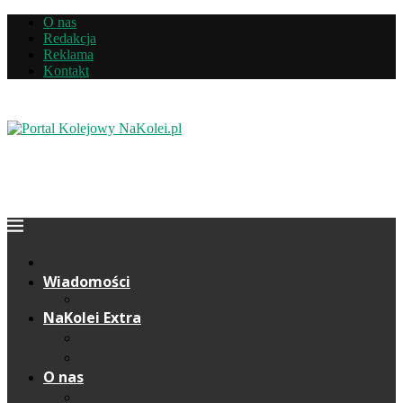
O nas
Redakcja
Reklama
Kontakt
Wiadomości
NaKolei Extra
Komentarze
Wywiady
O nas
Redakcja