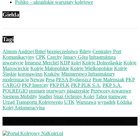
Polsko – ukraińskie warsztaty kolejowe
Giełda
Tagi
Alstom
Andrzej Bittel
bezpieczeństwo
Bilety
Centralny Port
Komunikacyjny
CPK
Czechy
Ignacy Góra
Infrastruktura
inwestycje
Ireneusz Merchel
KDP
kolej
Koleje Dolnośląskie
Koleje
Mazowieckie
Koleje Małopolskie
Koleje Wielkopolskie
Koleje
Śląskie
koronawirus
Kraków
Ministerstwo Infrastruktury
modernizacja
Newag
Pesa
PESA Bydgoszcz
Piotr Malepszak
PKP
CARGO
PKP Intercity
PKP PLK
PKP PLK S.A.
PKP S.A.
POLREGIO
przetarg
przewozy pasażerskie
Przewozy towarowe
Siemens Mobility
Stadler
Straż Ochrony Kolei
Tabor
tramwaje
Urząd Transportu Kolejowego
UTK
Warszawa
wypadek
Łódzka
Kolej Aglomeracyjna
Portal NaKolei.pl 2011-2022 © Wszelkie prawa zastrzeżone.