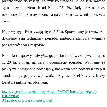
przeznaczone do kasacji. Pojazdy kolejowe w Polsce serwisowane
są na pięciu poziomach od P1 do P5. Przeglądy oraz naprawy
poziomów P1-P3 prowadzone są na co dzień czy w miarę zużycia
część.
Naprawy typu P4 obywają się co 3-5 lat. Sprawdzany jest wówczas
dokładnie stan techniczny pojazdu, następuje planowa wymiana
podzespołów oraz zespołów.
Natomiast naprawy najwyższego poziomu P5 wykonywane są co
12-20 lat i mają na celu modernizację pojazdu. Wymianie są
praktycznie wszystkie podzespoły, nadwozia oraz podwyższany jest
standard, np. poprzez wprowadzenie gniazdek elektrycznych czy
toalet z zamkniętym obiegiem.
inwestycje taborowe
naprawy wagonów
PKP Intercity
przeglądy
P3
Remtrak
0
Facebook
Twitter
Pinterest
Email