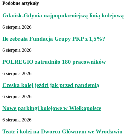
Podobne artykuły
Gdańsk-Gdynia najpopularniejszą linią kolejową
6 sierpnia 2026
Ile zebrała Fundacja Grupy PKP z 1,5%?
6 sierpnia 2026
POLREGIO zatrudniło 180 pracowników
6 sierpnia 2026
Czeska kolej jeździ jak przed pandemią
6 sierpnia 2026
Nowe parkingi kolejowe w Wielkopolsce
6 sierpnia 2026
Teatr i kolej na Dworcu Głównym we Wrocławiu