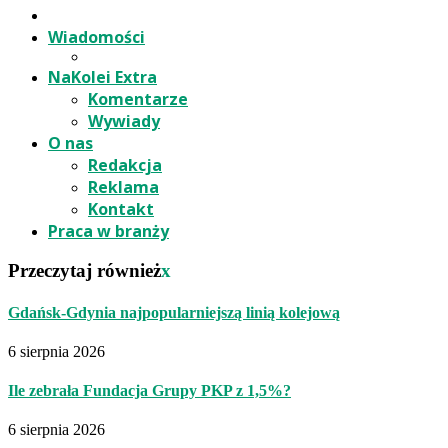
Wiadomości
NaKolei Extra
Komentarze
Wywiady
O nas
Redakcja
Reklama
Kontakt
Praca w branży
Przeczytaj również
x
Gdańsk-Gdynia najpopularniejszą linią kolejową
6 sierpnia 2026
Ile zebrała Fundacja Grupy PKP z 1,5%?
6 sierpnia 2026