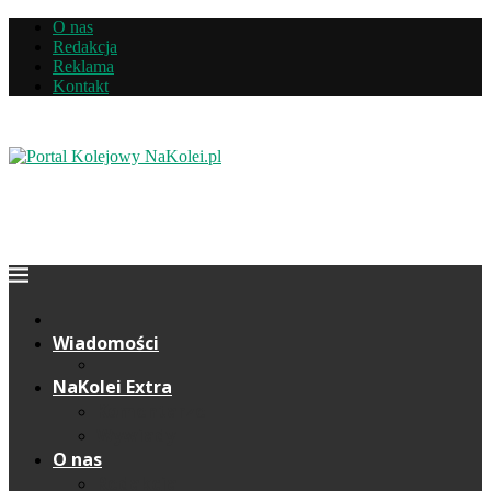
O nas
Redakcja
Reklama
Kontakt
Wiadomości
NaKolei Extra
Komentarze
Wywiady
O nas
Redakcja