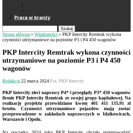
Reklama
Kontakt
Praca w branży
Szukaj
Strona główna
»
Wiadomości
»
PKP Intercity Remtrak wykona
czynności utrzymaniowe na poziomie P3 i P4 450 wagonów
PKP Intercity Remtrak wykona czynności
utrzymaniowe na poziomie P3 i P4 450
wagonów
Redakcja
22 marca 2024
Fot. PKP Intercity
PKP Intercity zleci naprawy P4* i przeglądy P3* 450 wagonów
firmie PKP Intercity Remtrak ze swojej grupy kapitałowej. Na
realizację projektu przewidziano kwotę 401 411 135,91 zł
brutto. Czynności utrzymaniowe pojazdów mają zostać
przeprowadzone w zakładach naprawczych w Idzikowicach,
Warszawie i Opolu.
Na początku 2024 roku PKP Intercity chciało przeprowadzić