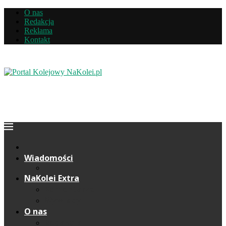
O nas
Redakcja
Reklama
Kontakt
Wiadomości
NaKolei Extra
Komentarze
Wywiady
O nas
Redakcja