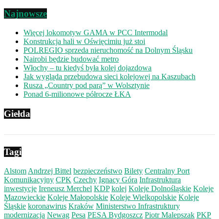
Najnowsze
Więcej lokomotyw GAMA w PCC Intermodal
Konstrukcja hali w Oświęcimiu już stoi
POLREGIO sprzeda nieruchomość na Dolnym Śląsku
Nairobi będzie budować metro
Włochy – tu kiedyś była kolej dojazdowa
Jak wygląda przebudowa sieci kolejowej na Kaszubach
Rusza „Country pod parą” w Wolsztynie
Ponad 6-milionowe półrocze ŁKA
Giełda
Tagi
Alstom
Andrzej Bittel
bezpieczeństwo
Bilety
Centralny Port
Komunikacyjny
CPK
Czechy
Ignacy Góra
Infrastruktura
inwestycje
Ireneusz Merchel
KDP
kolej
Koleje Dolnośląskie
Koleje
Mazowieckie
Koleje Małopolskie
Koleje Wielkopolskie
Koleje
Śląskie
koronawirus
Kraków
Ministerstwo Infrastruktury
modernizacja
Newag
Pesa
PESA Bydgoszcz
Piotr Malepszak
PKP