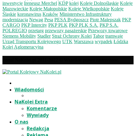
inwestycje
Ireneusz Merchel
KDP
kolej
Koleje Dolnośląskie
Koleje
Mazowieckie
Koleje Małopolskie
Koleje Wielkopolskie
Koleje
Śląskie
koronawirus
Kraków
Ministerstwo Infrastruktury
modernizacja
Newag
Pesa
PESA Bydgoszcz
Piotr Malepszak
PKP
CARGO
PKP Intercity
PKP PLK
PKP PLK S.A.
PKP S.A.
POLREGIO
przetarg
przewozy pasażerskie
Przewozy towarowe
Siemens Mobility
Stadler
Straż Ochrony Kolei
Tabor
tramwaje
Urząd Transportu Kolejowego
UTK
Warszawa
wypadek
Łódzka
Kolej Aglomeracyjna
Portal NaKolei.pl 2011-2022 © Wszelkie prawa zastrzeżone.
Wiadomości
NaKolei Extra
Komentarze
Wywiady
O nas
Redakcja
Reklama