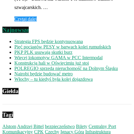
szwajcarskich. …
Czytaj dalej
Najnowsze
Strategia FPS będzie kontynuowana
Pięć pociągów PESY w barwach kolei rumuńskich
PKP PLK usuwają skutki burz
Więcej lokomotyw GAMA w PCC Intermodal
Konstrukcja hali w Oświęcimiu już stoi
POLREGIO sprzeda nieruchomość na Dolnym Śląsku
Nairobi będzie budować metro
Włochy – tu kiedyś była kolej dojazdowa
Giełda
Tagi
Alstom
Andrzej Bittel
bezpieczeństwo
Bilety
Centralny Port
Komunikacyjny
CPK
Czechy
Ignacy Góra
Infrastruktura