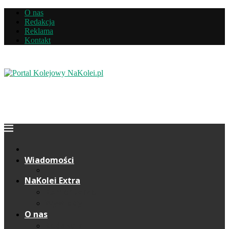
O nas
Redakcja
Reklama
Kontakt
Wiadomości
NaKolei Extra
Komentarze
Wywiady
O nas
Redakcja