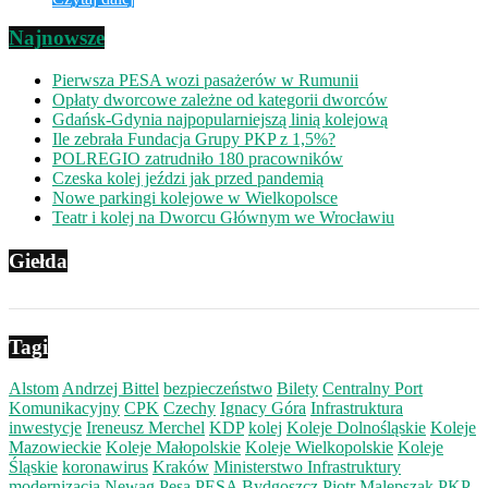
Najnowsze
Pierwsza PESA wozi pasażerów w Rumunii
Opłaty dworcowe zależne od kategorii dworców
Gdańsk-Gdynia najpopularniejszą linią kolejową
Ile zebrała Fundacja Grupy PKP z 1,5%?
POLREGIO zatrudniło 180 pracowników
Czeska kolej jeździ jak przed pandemią
Nowe parkingi kolejowe w Wielkopolsce
Teatr i kolej na Dworcu Głównym we Wrocławiu
Giełda
Tagi
Alstom
Andrzej Bittel
bezpieczeństwo
Bilety
Centralny Port
Komunikacyjny
CPK
Czechy
Ignacy Góra
Infrastruktura
inwestycje
Ireneusz Merchel
KDP
kolej
Koleje Dolnośląskie
Koleje
Mazowieckie
Koleje Małopolskie
Koleje Wielkopolskie
Koleje
Śląskie
koronawirus
Kraków
Ministerstwo Infrastruktury
modernizacja
Newag
Pesa
PESA Bydgoszcz
Piotr Malepszak
PKP