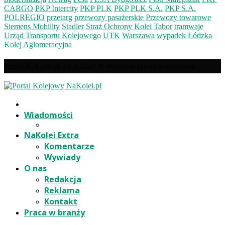
CARGO
PKP Intercity
PKP PLK
PKP PLK S.A.
PKP S.A.
POLREGIO
przetarg
przewozy pasażerskie
Przewozy towarowe
Siemens Mobility
Stadler
Straż Ochrony Kolei
Tabor
tramwaje
Urząd Transportu Kolejowego
UTK
Warszawa
wypadek
Łódzka
Kolej Aglomeracyjna
Portal NaKolei.pl 2011-2022 © Wszelkie prawa zastrzeżone.
Wiadomości
NaKolei Extra
Komentarze
Wywiady
O nas
Redakcja
Reklama
Kontakt
Praca w branży