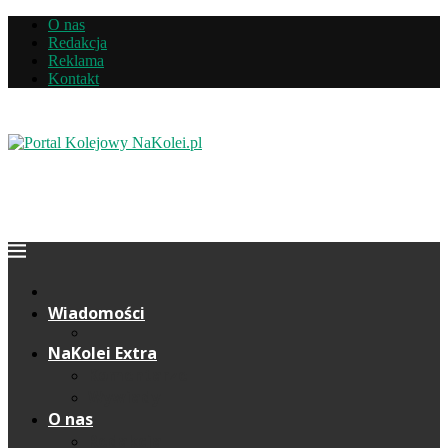
O nas
Redakcja
Reklama
Kontakt
Wiadomości
NaKolei Extra
Komentarze
Wywiady
O nas
Redakcja