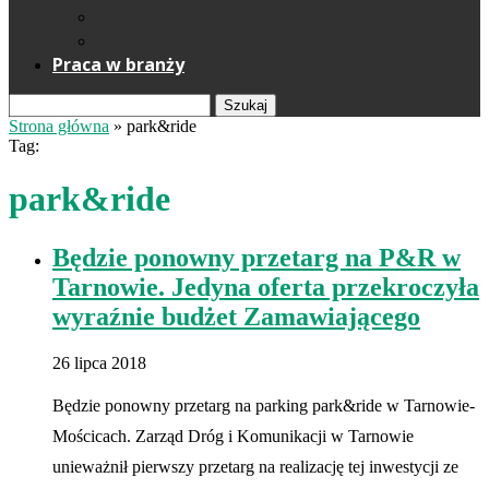
Reklama
Kontakt
Praca w branży
Szukaj
Strona główna
»
park&ride
Tag:
park&ride
Będzie ponowny przetarg na P&R w
Tarnowie. Jedyna oferta przekroczyła
wyraźnie budżet Zamawiającego
26 lipca 2018
Będzie ponowny przetarg na parking park&ride w Tarnowie-
Mościcach. Zarząd Dróg i Komunikacji w Tarnowie
unieważnił pierwszy przetarg na realizację tej inwestycji ze