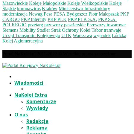
Mazowieckie
Koleje Małopolskie
Koleje Wielkopolskie
Koleje
Śląskie
koronawirus
Kraków
Ministerstwo Infrastruktury
modernizacja
Newag
Pesa
PESA Bydgoszcz
Piotr Malepszak
PKP
CARGO
PKP Intercity
PKP PLK
PKP PLK S.A.
PKP S.A.
POLREGIO
przetarg
przewozy pasażerskie
Przewozy towarowe
Siemens Mobility
Stadler
Straż Ochrony Kolei
Tabor
tramwaje
Urząd Transportu Kolejowego
UTK
Warszawa
wypadek
Łódzka
Kolej Aglomeracyjna
Portal NaKolei.pl 2011-2022 © Wszelkie prawa zastrzeżone.
Wiadomości
NaKolei Extra
Komentarze
Wywiady
O nas
Redakcja
Reklama