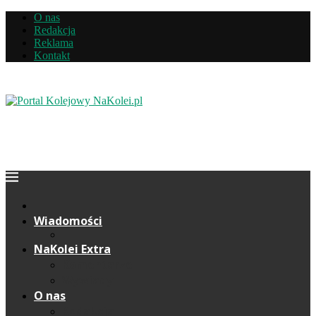
O nas
Redakcja
Reklama
Kontakt
Wiadomości
NaKolei Extra
Komentarze
Wywiady
O nas
Redakcja