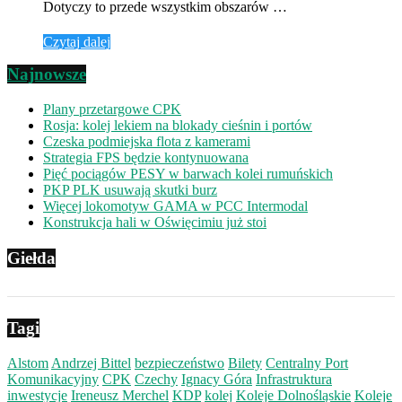
Dotyczy to przede wszystkim obszarów …
Czytaj dalej
Najnowsze
Plany przetargowe CPK
Rosja: kolej lekiem na blokady cieśnin i portów
Czeska podmiejska flota z kamerami
Strategia FPS będzie kontynuowana
Pięć pociągów PESY w barwach kolei rumuńskich
PKP PLK usuwają skutki burz
Więcej lokomotyw GAMA w PCC Intermodal
Konstrukcja hali w Oświęcimiu już stoi
Giełda
Tagi
Alstom
Andrzej Bittel
bezpieczeństwo
Bilety
Centralny Port
Komunikacyjny
CPK
Czechy
Ignacy Góra
Infrastruktura
inwestycje
Ireneusz Merchel
KDP
kolej
Koleje Dolnośląskie
Koleje