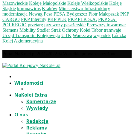
Mazowieckie
Koleje Małopolskie
Koleje Wielkopolskie
Koleje
Śląskie
koronawirus
Kraków
Ministerstwo Infrastruktury
modernizacja
Newag
Pesa
PESA Bydgoszcz
Piotr Malepszak
PKP
CARGO
PKP Intercity
PKP PLK
PKP PLK S.A.
PKP S.A.
POLREGIO
przetarg
przewozy pasażerskie
Przewozy towarowe
Siemens Mobility
Stadler
Straż Ochrony Kolei
Tabor
tramwaje
Urząd Transportu Kolejowego
UTK
Warszawa
wypadek
Łódzka
Kolej Aglomeracyjna
Portal NaKolei.pl 2011-2022 © Wszelkie prawa zastrzeżone.
Wiadomości
NaKolei Extra
Komentarze
Wywiady
O nas
Redakcja
Reklama