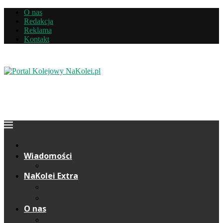
O nas
Redakcja
Reklama
Kontakt
Wiadomości
NaKolei Extra
Komentarze
Wywiady
O nas
Redakcja