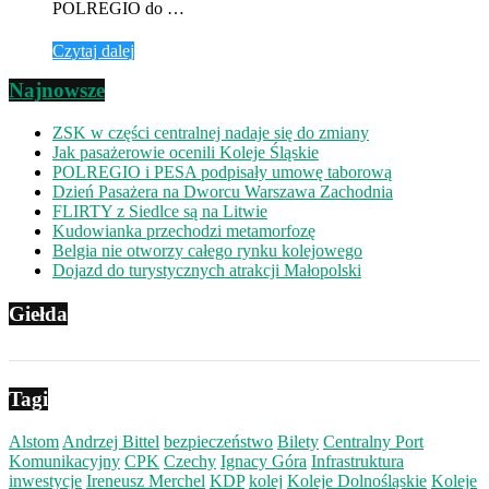
POLREGIO do …
Czytaj dalej
Najnowsze
ZSK w części centralnej nadaje się do zmiany
Jak pasażerowie ocenili Koleje Śląskie
POLREGIO i PESA podpisały umowę taborową
Dzień Pasażera na Dworcu Warszawa Zachodnia
FLIRTY z Siedlce są na Litwie
Kudowianka przechodzi metamorfozę
Belgia nie otworzy całego rynku kolejowego
Dojazd do turystycznych atrakcji Małopolski
Giełda
Tagi
Alstom
Andrzej Bittel
bezpieczeństwo
Bilety
Centralny Port
Komunikacyjny
CPK
Czechy
Ignacy Góra
Infrastruktura
inwestycje
Ireneusz Merchel
KDP
kolej
Koleje Dolnośląskie
Koleje