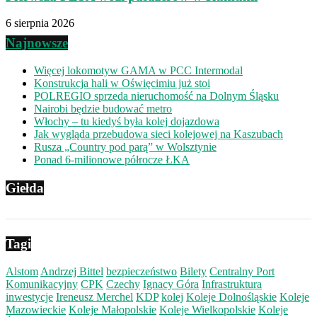
6 sierpnia 2026
Najnowsze
Więcej lokomotyw GAMA w PCC Intermodal
Konstrukcja hali w Oświęcimiu już stoi
POLREGIO sprzeda nieruchomość na Dolnym Śląsku
Nairobi będzie budować metro
Włochy – tu kiedyś była kolej dojazdowa
Jak wygląda przebudowa sieci kolejowej na Kaszubach
Rusza „Country pod parą” w Wolsztynie
Ponad 6-milionowe półrocze ŁKA
Giełda
Tagi
Alstom
Andrzej Bittel
bezpieczeństwo
Bilety
Centralny Port
Komunikacyjny
CPK
Czechy
Ignacy Góra
Infrastruktura
inwestycje
Ireneusz Merchel
KDP
kolej
Koleje Dolnośląskie
Koleje
Mazowieckie
Koleje Małopolskie
Koleje Wielkopolskie
Koleje