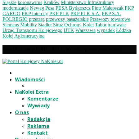
Śląskie
koronawirus
Kraków
Ministerstwo Infrastruktury
modernizacja
Newag
Pesa
PESA Bydgoszcz
Piotr Malepszak
PKP
CARGO
PKP Intercity
PKP PLK
PKP PLK S.A.
PKP S.A.
POLREGIO
przetarg
przewozy pasażerskie
Przewozy towarowe
Siemens Mobility
Stadler
Straż Ochrony Kolei
Tabor
tramwaje
Urząd Transportu Kolejowego
UTK
Warszawa
wypadek
Łódzka
Kolej Aglomeracyjna
Portal NaKolei.pl 2011-2022 © Wszelkie prawa zastrzeżone.
Wiadomości
NaKolei Extra
Komentarze
Wywiady
O nas
Redakcja
Reklama
Kontakt