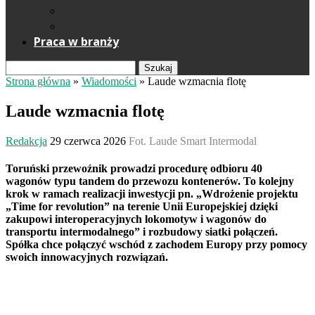
Reklama
Kontakt
Praca w branży
Szukaj
Strona główna
»
Wiadomości
»
Laude wzmacnia flotę
Laude wzmacnia flotę
Redakcja
29 czerwca 2026
Fot. Laude Smart Intermodal
Toruński przewoźnik prowadzi procedurę odbioru 40
wagonów typu tandem do przewozu kontenerów. To kolejny
krok w ramach realizacji inwestycji pn. „Wdrożenie projektu
„Time for revolution” na terenie Unii Europejskiej dzięki
zakupowi interoperacyjnych lokomotyw i wagonów do
transportu intermodalnego” i rozbudowy siatki połączeń.
Spółka chce połączyć wschód z zachodem Europy przy pomocy
swoich innowacyjnych rozwiązań.