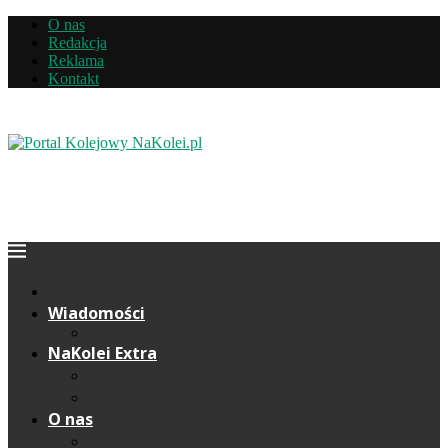
O nas
Redakcja
Reklama
Kontakt
Wiadomości
NaKolei Extra
Komentarze
Wywiady
O nas
Redakcja