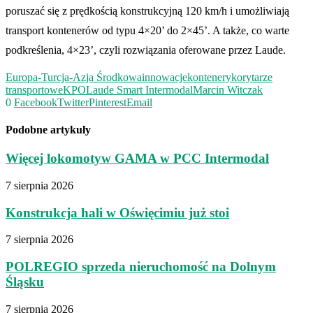
poruszać się z prędkością konstrukcyjną 120 km/h i umożliwiają
transport kontenerów od typu 4×20’ do 2×45’. A także, co warte
podkreślenia, 4×23’, czyli rozwiązania oferowane przez Laude.
Europa-Turcja-Azja Środkowa
innowacje
kontenery
korytarze
transportowe
KPO
Laude Smart Intermodal
Marcin Witczak
0
Facebook
Twitter
Pinterest
Email
Podobne artykuły
Więcej lokomotyw GAMA w PCC Intermodal
7 sierpnia 2026
Konstrukcja hali w Oświęcimiu już stoi
7 sierpnia 2026
POLREGIO sprzeda nieruchomość na Dolnym
Śląsku
7 sierpnia 2026