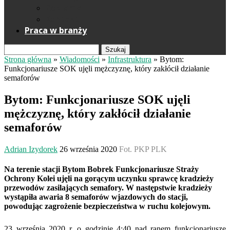
Reklama
Kontakt
Praca w branży
Szukaj
Strona główna
»
Wiadomości
»
Infrastruktura
»
Bytom:
Funkcjonariusze SOK ujęli mężczyznę, który zakłócił działanie
semaforów
Bytom: Funkcjonariusze SOK ujęli
mężczyznę, który zakłócił działanie
semaforów
Adrian Izydorek
26 września 2020
Fot. PKP PLK
Na terenie stacji Bytom Bobrek Funkcjonariusze Straży
Ochrony Kolei ujęli na gorącym uczynku sprawcę kradzieży
przewodów zasilających semafory. W następstwie kradzieży
wystąpiła awaria 8 semaforów wjazdowych do stacji,
powodując zagrożenie bezpieczeństwa w ruchu kolejowym.
23 września 2020 r. o godzinie 4:40 nad ranem funkcjonariusze