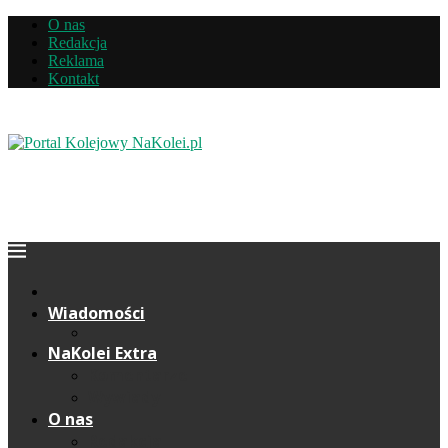
O nas
Redakcja
Reklama
Kontakt
Wiadomości
NaKolei Extra
Komentarze
Wywiady
O nas
Redakcja