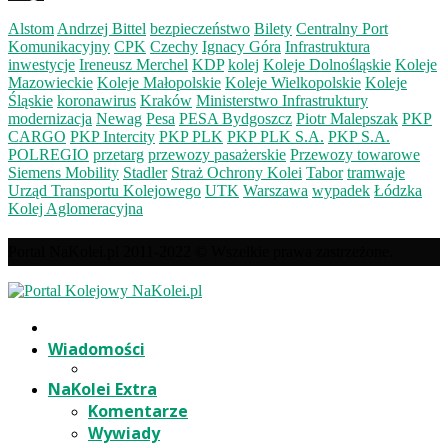
Alstom
Andrzej Bittel
bezpieczeństwo
Bilety
Centralny Port
Komunikacyjny
CPK
Czechy
Ignacy Góra
Infrastruktura
inwestycje
Ireneusz Merchel
KDP
kolej
Koleje Dolnośląskie
Koleje
Mazowieckie
Koleje Małopolskie
Koleje Wielkopolskie
Koleje
Śląskie
koronawirus
Kraków
Ministerstwo Infrastruktury
modernizacja
Newag
Pesa
PESA Bydgoszcz
Piotr Malepszak
PKP
CARGO
PKP Intercity
PKP PLK
PKP PLK S.A.
PKP S.A.
POLREGIO
przetarg
przewozy pasażerskie
Przewozy towarowe
Siemens Mobility
Stadler
Straż Ochrony Kolei
Tabor
tramwaje
Urząd Transportu Kolejowego
UTK
Warszawa
wypadek
Łódzka
Kolej Aglomeracyjna
Portal NaKolei.pl 2011-2022 © Wszelkie prawa zastrzeżone.
Wiadomości
NaKolei Extra
Komentarze
Wywiady