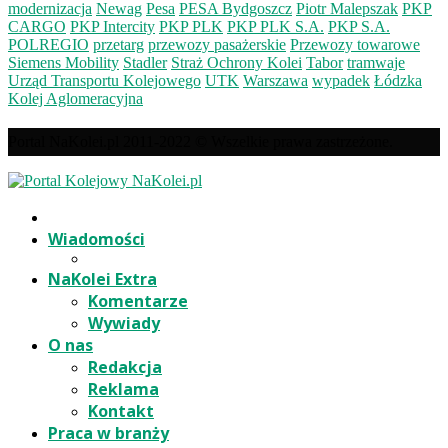
modernizacja
Newag
Pesa
PESA Bydgoszcz
Piotr Malepszak
PKP
CARGO
PKP Intercity
PKP PLK
PKP PLK S.A.
PKP S.A.
POLREGIO
przetarg
przewozy pasażerskie
Przewozy towarowe
Siemens Mobility
Stadler
Straż Ochrony Kolei
Tabor
tramwaje
Urząd Transportu Kolejowego
UTK
Warszawa
wypadek
Łódzka
Kolej Aglomeracyjna
Portal NaKolei.pl 2011-2022 © Wszelkie prawa zastrzeżone.
Wiadomości
NaKolei Extra
Komentarze
Wywiady
O nas
Redakcja
Reklama
Kontakt
Praca w branży