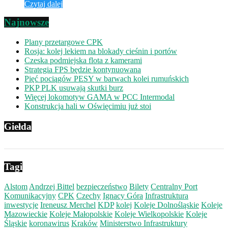
Czytaj dalej
Najnowsze
Plany przetargowe CPK
Rosja: kolej lekiem na blokady cieśnin i portów
Czeska podmiejska flota z kamerami
Strategia FPS będzie kontynuowana
Pięć pociągów PESY w barwach kolei rumuńskich
PKP PLK usuwają skutki burz
Więcej lokomotyw GAMA w PCC Intermodal
Konstrukcja hali w Oświęcimiu już stoi
Giełda
Tagi
Alstom
Andrzej Bittel
bezpieczeństwo
Bilety
Centralny Port
Komunikacyjny
CPK
Czechy
Ignacy Góra
Infrastruktura
inwestycje
Ireneusz Merchel
KDP
kolej
Koleje Dolnośląskie
Koleje
Mazowieckie
Koleje Małopolskie
Koleje Wielkopolskie
Koleje
Śląskie
koronawirus
Kraków
Ministerstwo Infrastruktury