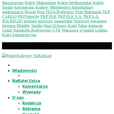
Mazowieckie
Koleje Małopolskie
Koleje Wielkopolskie
Koleje
Śląskie
koronawirus
Kraków
Ministerstwo Infrastruktury
modernizacja
Newag
Pesa
PESA Bydgoszcz
Piotr Malepszak
PKP
CARGO
PKP Intercity
PKP PLK
PKP PLK S.A.
PKP S.A.
POLREGIO
przetarg
przewozy pasażerskie
Przewozy towarowe
Siemens Mobility
Stadler
Straż Ochrony Kolei
Tabor
tramwaje
Urząd Transportu Kolejowego
UTK
Warszawa
wypadek
Łódzka
Kolej Aglomeracyjna
Portal NaKolei.pl 2011-2022 © Wszelkie prawa zastrzeżone.
Wiadomości
NaKolei Extra
Komentarze
Wywiady
O nas
Redakcja
Reklama