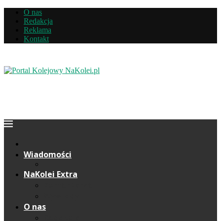
O nas
Redakcja
Reklama
Kontakt
Wiadomości
NaKolei Extra
Komentarze
Wywiady
O nas
Redakcja