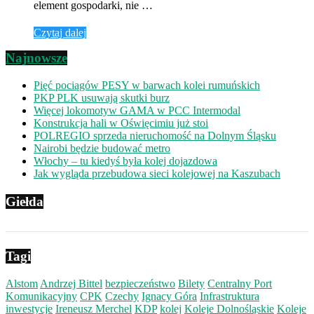
element gospodarki, nie …
Czytaj dalej
Najnowsze
Pięć pociągów PESY w barwach kolei rumuńskich
PKP PLK usuwają skutki burz
Więcej lokomotyw GAMA w PCC Intermodal
Konstrukcja hali w Oświęcimiu już stoi
POLREGIO sprzeda nieruchomość na Dolnym Śląsku
Nairobi będzie budować metro
Włochy – tu kiedyś była kolej dojazdowa
Jak wygląda przebudowa sieci kolejowej na Kaszubach
Giełda
Tagi
Alstom
Andrzej Bittel
bezpieczeństwo
Bilety
Centralny Port
Komunikacyjny
CPK
Czechy
Ignacy Góra
Infrastruktura
inwestycje
Ireneusz Merchel
KDP
kolej
Koleje Dolnośląskie
Koleje