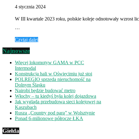
4 stycznia 2024
W III kwartale 2023 roku, polskie koleje odnotowały wzrost 
…
Czytaj dalej
Najnowsze
Więcej lokomotyw GAMA w PCC
Intermodal
Konstrukcja hali w Oświęcimiu już stoi
POLREGIO sprzeda nieruchomość na
Dolnym Śląsku
Nairobi będzie budować metro
Włochy – tu kiedyś była kolej dojazdowa
Jak wygląda przebudowa sieci kolejowej na
Kaszubach
Rusza „Country pod parą” w Wolsztynie
Ponad 6-milionowe półrocze ŁKA
Giełda