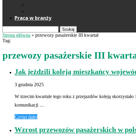
Reklama
Kontakt
Praca w branży
Szukaj
Strona główna
»
przewozy pasażerskie III kwartał
Tag:
przewozy pasażerskie III kwarta
Jak jeździli koleją mieszkańcy wojew
3 grudnia 2025
W trzecim kwartale tego roku z przejazdów koleją skorzystało 
komunikacji …
Czytaj dalej
Wzrost przewozów pasażerskich w pols