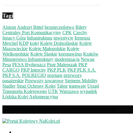
Tagi
Alstom
Andrzej Bittel
bezpieczeństwo
Bilety
Centralny Port Komunikacyjny
CPK
Czechy
Ignacy Góra
Infrastruktura
inwestycje
Ireneusz
Merchel
KDP
kolej
Koleje Dolnośląskie
Koleje
Mazowieckie
Koleje Małopolskie
Koleje
Wielkopolskie
Koleje Śląskie
koronawirus
Kraków
Ministerstwo Infrastruktury
modernizacja
Newag
Pesa
PESA Bydgoszcz
Piotr Malepszak
PKP
CARGO
PKP Intercity
PKP PLK
PKP PLK S.A.
PKP S.A.
POLREGIO
przetarg
przewozy
pasażerskie
Przewozy towarowe
Siemens Mobility
Stadler
Straż Ochrony Kolei
Tabor
tramwaje
Urząd
Transportu Kolejowego
UTK
Warszawa
wypadek
Łódzka Kolej Aglomeracyjna
Portal NaKolei.pl 2011-2022 © Wszelkie prawa zastrzeżone.