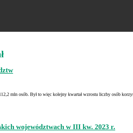
ł
ództw
112,2 mln osób. Był to więc kolejny kwartał wzrostu liczby osób korzy
kich województwach w III kw. 2023 r.