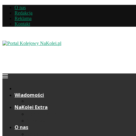
O nas
Redakcja
Reklama
Kontakt
Wiadomości
NaKolei Extra
Komentarze
Wywiady
O nas
Redakcja