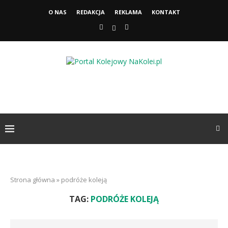
O NAS
REDAKCJA
REKLAMA
KONTAKT
Strona główna
»
podróże koleją
TAG:
PODRÓŻE KOLEJĄ