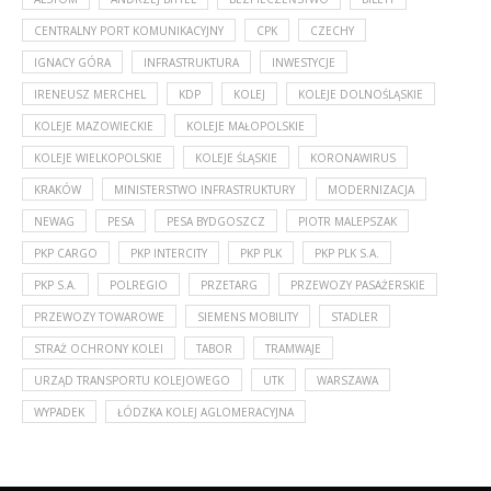
CENTRALNY PORT KOMUNIKACYJNY
CPK
CZECHY
IGNACY GÓRA
INFRASTRUKTURA
INWESTYCJE
IRENEUSZ MERCHEL
KDP
KOLEJ
KOLEJE DOLNOŚLĄSKIE
KOLEJE MAZOWIECKIE
KOLEJE MAŁOPOLSKIE
KOLEJE WIELKOPOLSKIE
KOLEJE ŚLĄSKIE
KORONAWIRUS
KRAKÓW
MINISTERSTWO INFRASTRUKTURY
MODERNIZACJA
NEWAG
PESA
PESA BYDGOSZCZ
PIOTR MALEPSZAK
PKP CARGO
PKP INTERCITY
PKP PLK
PKP PLK S.A.
PKP S.A.
POLREGIO
PRZETARG
PRZEWOZY PASAŻERSKIE
PRZEWOZY TOWAROWE
SIEMENS MOBILITY
STADLER
STRAŻ OCHRONY KOLEI
TABOR
TRAMWAJE
URZĄD TRANSPORTU KOLEJOWEGO
UTK
WARSZAWA
WYPADEK
ŁÓDZKA KOLEJ AGLOMERACYJNA