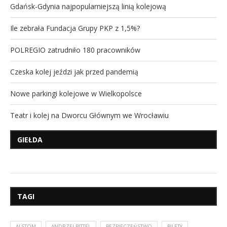
Gdańsk-Gdynia najpopularniejszą linią kolejową
Ile zebrała Fundacja Grupy PKP z 1,5%?
POLREGIO zatrudniło 180 pracowników
Czeska kolej jeździ jak przed pandemią
Nowe parkingi kolejowe w Wielkopolsce
Teatr i kolej na Dworcu Głównym we Wrocławiu
GIEŁDA
TAGI
ALSTOM
ANDRZEJ BITTEL
BEZPIECZEŃSTWO
BILETY