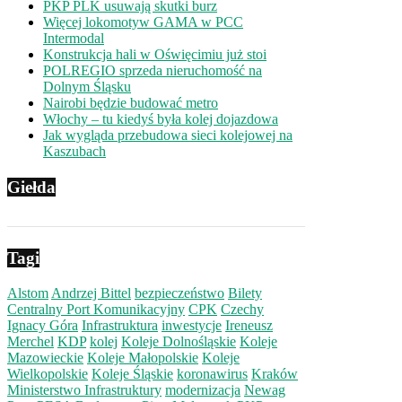
PKP PLK usuwają skutki burz
Więcej lokomotyw GAMA w PCC
Intermodal
Konstrukcja hali w Oświęcimiu już stoi
POLREGIO sprzeda nieruchomość na
Dolnym Śląsku
Nairobi będzie budować metro
Włochy – tu kiedyś była kolej dojazdowa
Jak wygląda przebudowa sieci kolejowej na
Kaszubach
Giełda
Tagi
Alstom
Andrzej Bittel
bezpieczeństwo
Bilety
Centralny Port Komunikacyjny
CPK
Czechy
Ignacy Góra
Infrastruktura
inwestycje
Ireneusz
Merchel
KDP
kolej
Koleje Dolnośląskie
Koleje
Mazowieckie
Koleje Małopolskie
Koleje
Wielkopolskie
Koleje Śląskie
koronawirus
Kraków
Ministerstwo Infrastruktury
modernizacja
Newag