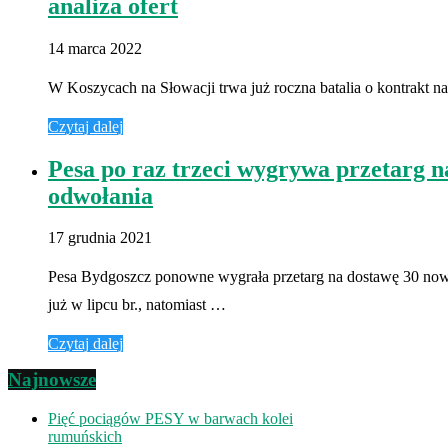
analiza ofert
14 marca 2022
W Koszycach na Słowacji trwa już roczna batalia o kontrakt
Czytaj dalej
Pesa po raz trzeci wygrywa przetarg 
odwołania
17 grudnia 2021
Pesa Bydgoszcz ponowne wygrała przetarg na dostawę 30 now
już w lipcu br., natomiast …
Czytaj dalej
Najnowsze
Pięć pociągów PESY w barwach kolei
rumuńskich