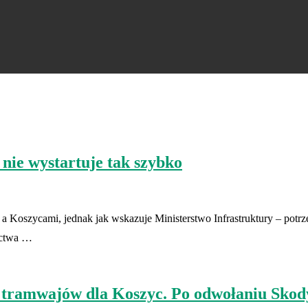
nie wystartuje tak szybko
Koszycami, jednak jak wskazuje Ministerstwo Infrastruktury – potrz
ictwa …
y tramwajów dla Koszyc. Po odwołaniu Sko