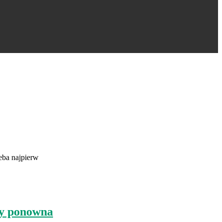
eba najpierw
dy ponowna