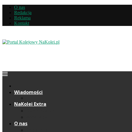
O nas
Redakcja
Reklama
Kontakt
Wiadomości
NaKolei Extra
Komentarze
Wywiady
O nas
Redakcja