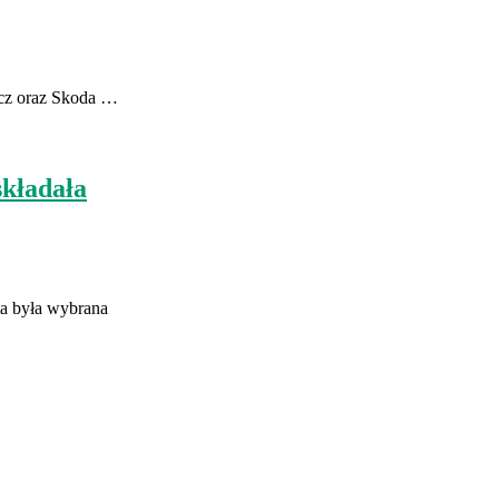
zcz oraz Skoda …
składała
a była wybrana