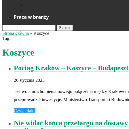
Reklama
Kontakt
Praca w branży
Szukaj
Strona główna
»
Koszyce
Tag:
Koszyce
Pociąg Kraków – Koszyce – Budapeszt 
26 stycznia 2023
Jest wola uruchomienia nowego połączenia między Krakowem a 
przeprowadzić inwestycje. Ministerstwo Transportu i Budown
Czytaj dalej
Nie widać końca przetargu na dostaw