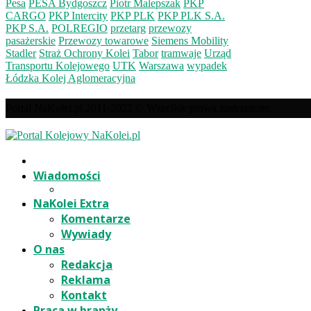
Pesa
PESA Bydgoszcz
Piotr Malepszak
PKP
CARGO
PKP Intercity
PKP PLK
PKP PLK S.A.
PKP S.A.
POLREGIO
przetarg
przewozy
pasażerskie
Przewozy towarowe
Siemens Mobility
Stadler
Straż Ochrony Kolei
Tabor
tramwaje
Urząd
Transportu Kolejowego
UTK
Warszawa
wypadek
Łódzka Kolej Aglomeracyjna
Portal NaKolei.pl 2011-2022 © Wszelkie prawa zastrzeżone.
Wiadomości
NaKolei Extra
Komentarze
Wywiady
O nas
Redakcja
Reklama
Kontakt
Praca w branży