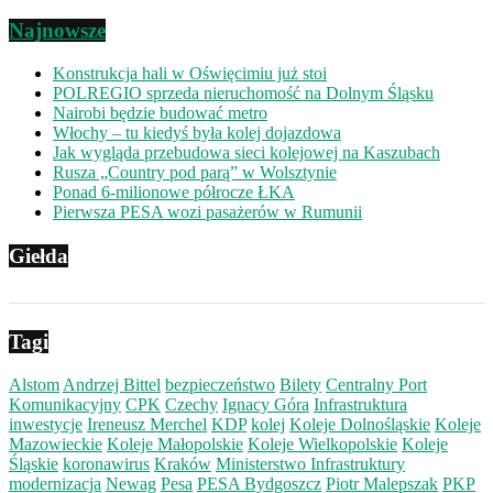
Najnowsze
Konstrukcja hali w Oświęcimiu już stoi
POLREGIO sprzeda nieruchomość na Dolnym Śląsku
Nairobi będzie budować metro
Włochy – tu kiedyś była kolej dojazdowa
Jak wygląda przebudowa sieci kolejowej na Kaszubach
Rusza „Country pod parą” w Wolsztynie
Ponad 6-milionowe półrocze ŁKA
Pierwsza PESA wozi pasażerów w Rumunii
Giełda
Tagi
Alstom
Andrzej Bittel
bezpieczeństwo
Bilety
Centralny Port
Komunikacyjny
CPK
Czechy
Ignacy Góra
Infrastruktura
inwestycje
Ireneusz Merchel
KDP
kolej
Koleje Dolnośląskie
Koleje
Mazowieckie
Koleje Małopolskie
Koleje Wielkopolskie
Koleje
Śląskie
koronawirus
Kraków
Ministerstwo Infrastruktury
modernizacja
Newag
Pesa
PESA Bydgoszcz
Piotr Malepszak
PKP