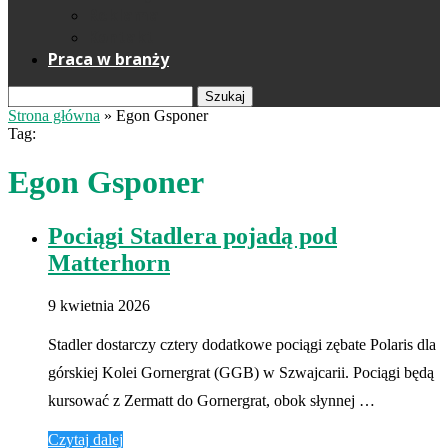
Reklama
Kontakt
Praca w branży
Szukaj
Strona główna
»
Egon Gsponer
Tag:
Egon Gsponer
Pociągi Stadlera pojadą pod
Matterhorn
9 kwietnia 2026
Stadler dostarczy cztery dodatkowe pociągi zębate Polaris dla
górskiej Kolei Gornergrat (GGB) w Szwajcarii. Pociągi będą
kursować z Zermatt do Gornergrat, obok słynnej …
Czytaj dalej