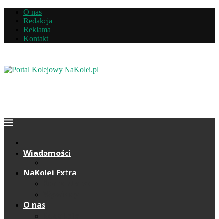
O nas
Redakcja
Reklama
Kontakt
Wiadomości
NaKolei Extra
Komentarze
Wywiady
O nas
Redakcja