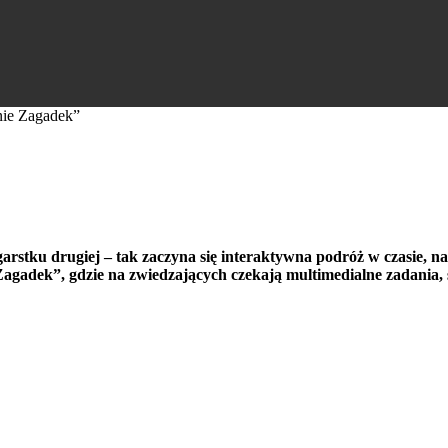
nie Zagadek”
gonie Zagadek”
arstku drugiej – tak zaczyna się interaktywna podróż w czasie, n
adek”, gdzie na zwiedzających czekają multimedialne zadania, 