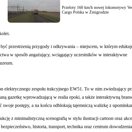
Przeloty 160 km/h nowej lokomotywy Ve
Cargo Polska w Żmigrodzie
olei.
yć przestrzenią przygody i odkrywania – miejscem, w którym edukuj
ictwa w sposób angażujący, wciągający uczestników w interaktywne
Muzeum.
n elektrycznego zespołu trakcyjnego EW51. To w nim zwiedzający prz
waną gazetkę wprowadzającą w realia epoki, a także interaktywną brans
ć swoje postępy, a na końcu odblokują tajemniczą walizkę z upominka
ję z minimalistyczną scenografią w stylu ilustracji cartoon oraz akc
bezpieczeństwo, historia, transport, technika oraz centrum dowodzeni