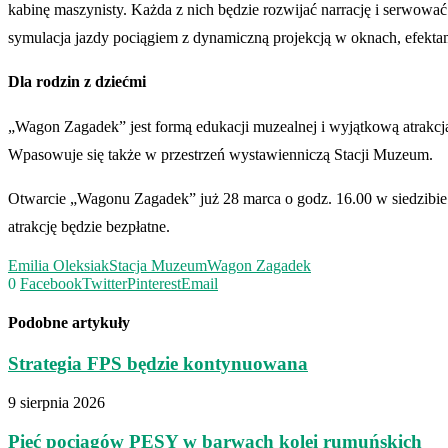
kabinę maszynisty. Każda z nich będzie rozwijać narrację i serwowa
symulacja jazdy pociągiem z dynamiczną projekcją w oknach, efekt
Dla rodzin z dziećmi
„Wagon Zagadek” jest formą edukacji muzealnej i wyjątkową atrakcją 
Wpasowuje się także w przestrzeń wystawienniczą Stacji Muzeum.
Otwarcie „Wagonu Zagadek” już 28 marca o godz. 16.00 w siedzibie 
atrakcję będzie bezpłatne.
Emilia Oleksiak
Stacja Muzeum
Wagon Zagadek
0
Facebook
Twitter
Pinterest
Email
Podobne artykuły
Strategia FPS będzie kontynuowana
9 sierpnia 2026
Pięć pociągów PESY w barwach kolei rumuńskich