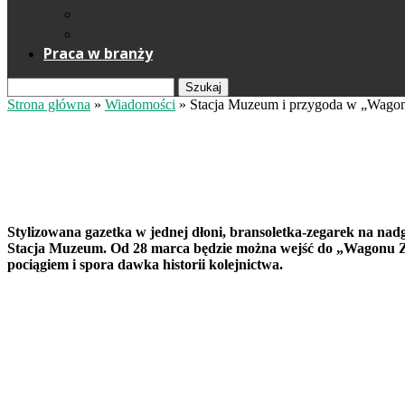
Reklama
Kontakt
Praca w branży
Szukaj
Strona główna
»
Wiadomości
»
Stacja Muzeum i przygoda w „Wago
Stacja Muzeum i przygoda w „Wa
Redakcja
16 marca 2026
Mat. Stacja Muzeum
Stylizowana gazetka w jednej dłoni, bransoletka-zegarek na nadg
Stacja Muzeum. Od 28 marca będzie można wejść do „Wagonu Zag
pociągiem i spora dawka historii kolejnictwa.