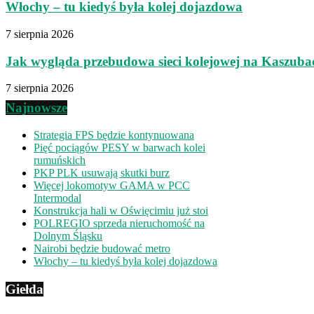
Włochy – tu kiedyś była kolej dojazdowa
7 sierpnia 2026
Jak wygląda przebudowa sieci kolejowej na Kaszuba
7 sierpnia 2026
Najnowsze
Strategia FPS będzie kontynuowana
Pięć pociągów PESY w barwach kolei
rumuńskich
PKP PLK usuwają skutki burz
Więcej lokomotyw GAMA w PCC
Intermodal
Konstrukcja hali w Oświęcimiu już stoi
POLREGIO sprzeda nieruchomość na
Dolnym Śląsku
Nairobi będzie budować metro
Włochy – tu kiedyś była kolej dojazdowa
Giełda