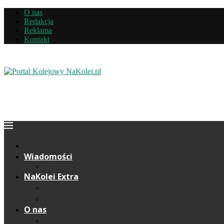
O nas
Redakcja
Reklama
Kontakt
Wiadomości
NaKolei Extra
Komentarze
Wywiady
O nas
Redakcja