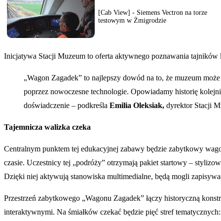
[Cab View] - Siemens Vectron na torze
testowym w Żmigrodzie
Inicjatywa Stacji Muzeum to oferta aktywnego poznawania tajników k
„Wagon Zagadek” to najlepszy dowód na to, że muzeum może b
poprzez nowoczesne technologie. Opowiadamy historię kolejn
doświadczenie – podkreśla
Emilia Oleksiak,
dyrektor Stacji 
Tajemnicza walizka czeka
Centralnym punktem tej edukacyjnej zabawy będzie zabytkowy wago
czasie. Uczestnicy tej „podróży” otrzymają pakiet startowy – stylizo
Dzięki niej aktywują stanowiska multimedialne, będą mogli zapisywa
Przestrzeń zabytkowego „Wagonu Zagadek” łączy historyczną konstrukc
interaktywnymi. Na śmiałków czekać będzie pięć stref tematycznych: 