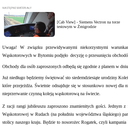
[Cab View] - Siemens Vectron na torze
testowym w Żmigrodzie
Uwaga! W związku przewidywanymi niekorzystnymi warunka
Wąskotorowych w Bytomiu podjęło decyzję o przesunięciu obchod
Obchody dla osób zaproszonych odbędą się zgodnie z planem w dni
Już niedługo będziemy świętować sto siedemdziesiąte urodziny Kolei
które przejeżdża. Świetnie odnajduje się w stosunkowo nowej dla niej
nieprzerwanie czynną koleją wąskotorową na świecie.
Z racji rangi jubileuszu zaproszono znamienitych gości. Jednym z
Wąskotorowej w Rudach (na południu województwa śląskiego) paro
stolicy naszego kraju. Będzie to nosorożec Rogatek, czyli kampan