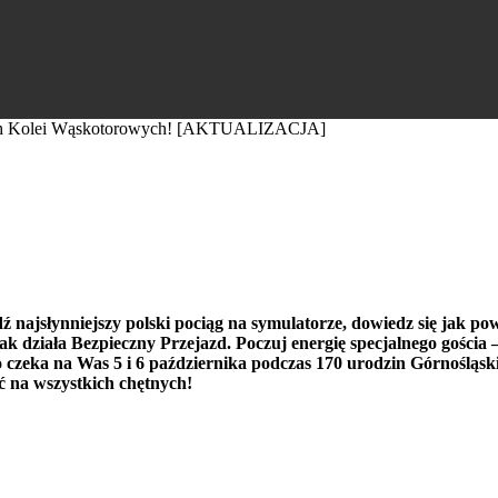
ich Kolei Wąskotorowych! [AKTUALIZACJA]
ich Kolei Wąskotorowych!
lei Wąskotorowych w Bytomiu
najsłynniejszy polski pociąg na symulatorze, dowiedz się jak p
k działa Bezpieczny Przejazd. Poczuj energię specjalnego gościa
czeka na Was 5 i 6 października podczas 170 urodzin Górnośląski
 na wszystkich chętnych!