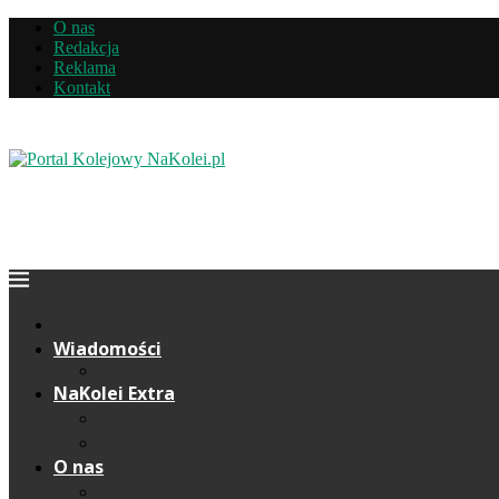
O nas
Redakcja
Reklama
Kontakt
Wiadomości
NaKolei Extra
Komentarze
Wywiady
O nas
Redakcja