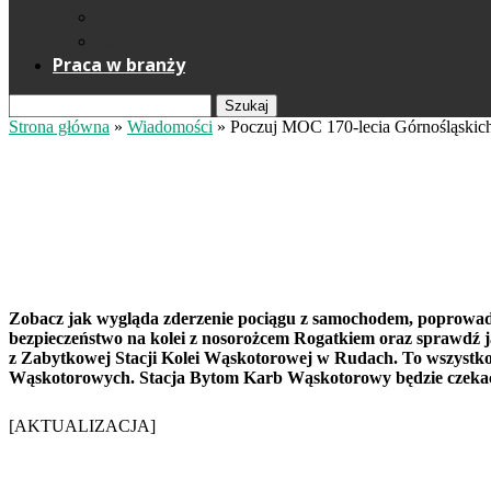
Reklama
Kontakt
Praca w branży
Szukaj
Strona główna
»
Wiadomości
»
Poczuj MOC 170-lecia Górnośląsk
Poczuj MOC 170-lecia Górnośląsk
[AKTUALIZACJA]
Redakcja
10 września 2024
Mat. Stowarzyszenie Górnośląskich Ko
Zobacz jak wygląda zderzenie pociągu z samochodem, poprowadź 
bezpieczeństwo na kolei z nosorożcem Rogatkiem oraz sprawdź ja
z Zabytkowej Stacji Kolei Wąskotorowej w Rudach. To wszystko 
Wąskotorowych. Stacja Bytom Karb Wąskotorowy będzie czekać
[AKTUALIZACJA]