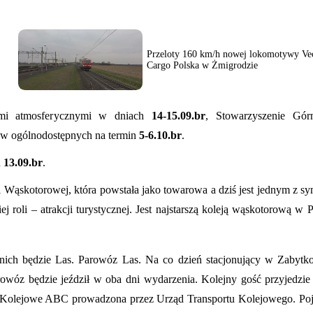
Przeloty 160 km/h nowej lokomotywy Ve
Cargo Polska w Żmigrodzie
mi atmosferycznymi w dniach
14-15.09.br
, Stowarzyszenie Górn
ów ogólnodostępnych na termin
5-6.10.br
.
u
13.09.br
.
 Wąskotorowej, która powstała jako towarowa a dziś jest jednym z sy
 roli – atrakcji turystycznej. Jest najstarszą koleją wąskotorową w Po
 nich będzie Las. Parowóz Las. Na co dzień stacjonujący w Zabytko
wóz będzie jeździł w oba dni wydarzenia. Kolejny gość przyjedzie
ia Kolejowe ABC prowadzona przez Urząd Transportu Kolejowego. Poj