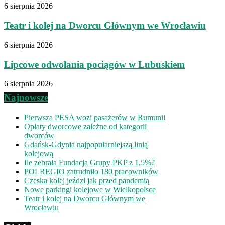
6 sierpnia 2026
Teatr i kolej na Dworcu Głównym we Wrocławiu
6 sierpnia 2026
Lipcowe odwołania pociągów w Lubuskiem
6 sierpnia 2026
Najnowsze
Pierwsza PESA wozi pasażerów w Rumunii
Opłaty dworcowe zależne od kategorii
dworców
Gdańsk-Gdynia najpopularniejszą linią
kolejową
Ile zebrała Fundacja Grupy PKP z 1,5%?
POLREGIO zatrudniło 180 pracowników
Czeska kolej jeździ jak przed pandemią
Nowe parkingi kolejowe w Wielkopolsce
Teatr i kolej na Dworcu Głównym we
Wrocławiu