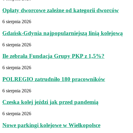
Opłaty dworcowe zależne od kategorii dworców
6 sierpnia 2026
Gdańsk-Gdynia najpopularniejszą linią kolejową
6 sierpnia 2026
Ile zebrała Fundacja Grupy PKP z 1,5%?
6 sierpnia 2026
POLREGIO zatrudniło 180 pracowników
6 sierpnia 2026
Czeska kolej jeździ jak przed pandemią
6 sierpnia 2026
Nowe parkingi kolejowe w Wielkopolsce