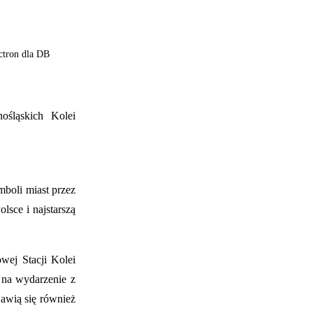
ctron dla DB
ośląskich Kolei
mboli miast przez
lsce i najstarszą
wej Stacji Kolei
 na wydarzenie z
awią się również