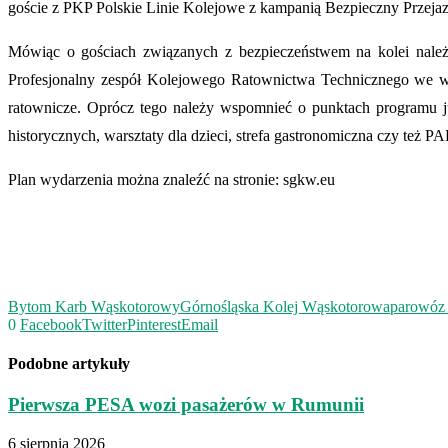
goście z PKP Polskie Linie Kolejowe z kampanią Bezpieczny Przejaz
Mówiąc o gościach związanych z bezpieczeństwem na kolei nale
Profesjonalny zespół Kolejowego Ratownictwa Technicznego we ws
ratownicze. Oprócz tego należy wspomnieć o punktach programu ju
historycznych, warsztaty dla dzieci, strefa gastronomiczna czy 
Plan wydarzenia można znaleźć na stronie: sgkw.eu
Bytom Karb Wąskotorowy
Górnośląska Kolej Wąskotorowa
parowóz 
0
Facebook
Twitter
Pinterest
Email
Podobne artykuły
Pierwsza PESA wozi pasażerów w Rumunii
6 sierpnia 2026