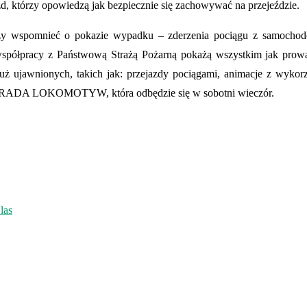
d, którzy opowiedzą jak bezpiecznie się zachowywać na przejeździe.
ży wspomnieć o pokazie wypadku – zderzenia pociągu z samochode
półpracy z Państwową Strażą Pożarną pokażą wszystkim jak prowad
ż ujawnionych, takich jak: przejazdy pociągami, animacje z wykorz
też PARADA LOKOMOTYW, która odbędzie się w sobotni wieczór.
las