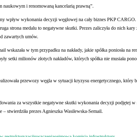
em naukowym i renomowaną kancelarią prawną”.
ywny wpływ wykonania decyzji węglowej na cały biznes PKP CARGO. 
ruga strona medalu to negatywne skutki. Prezes zaliczyła do nich kar
 od zawartych umów.
l wskazała w tym przypadku na nakłady, jakie spółka poniosła na rem
yły setki milionów złotych nakładów, których spółka nie musiała pono
alizowała przewozy węgla w sytuacji kryzysu energetycznego, który b
wania za wszystkie negatywne skutki wykonania decyzji podjętej w 
te – stwierdziła prezes Agnieszka Wasilewska-Semail.
restrukturyzacji
roszczenia
sejmowa komisja infrastruktury