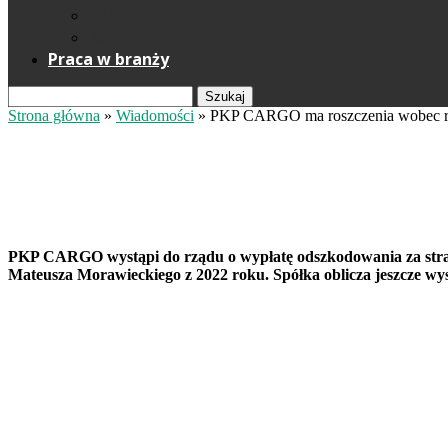
Reklama
Kontakt
Praca w branży
Szukaj
Strona główna
»
Wiadomości
»
PKP CARGO ma roszczenia wobec 
PKP CARGO ma roszczenia wobe
Redakcja
23 lipca 2025
Fot. PKP CARGO
PKP CARGO wystąpi do rządu o wypłatę odszkodowania za straty 
Mateusza Morawieckiego z 2022 roku. Spółka oblicza jeszcze wyso