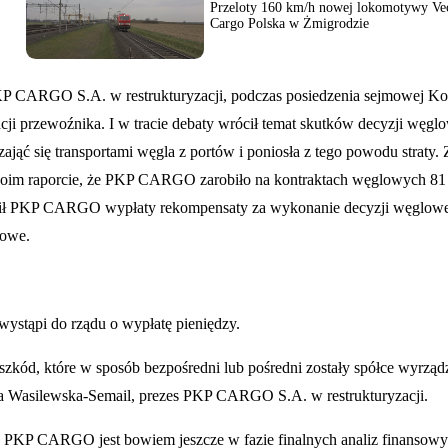
Przeloty 160 km/h nowej lokomotywy Ve
Cargo Polska w Żmigrodzie
KP CARGO S.A. w restrukturyzacji, podczas posiedzenia sejmowej Ko
acji przewoźnika. I w tracie debaty wrócił temat skutków decyzji węgl
ąć się transportami węgla z portów i poniosła z tego powodu straty. 
woim raporcie, że PKP CARGO zarobiło na kontraktach węglowych 81 m
mówił PKP CARGO wypłaty rekompensaty za wykonanie decyzji węglow
dowe.
stąpi do rządu o wypłatę pieniędzy.
 szkód, które w sposób bezpośredni lub pośredni zostały spółce wyrzą
zka Wasilewska-Semail, prezes PKP CARGO S.A. w restrukturyzacji.
ki. PKP CARGO jest bowiem jeszcze w fazie finalnych analiz finansowy