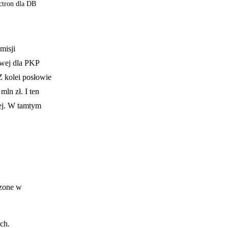
ctron dla DB
misji
owej dla PKP
Z kolei posłowie
ln zł. I ten
ej. W tamtym
dzone w
ch.