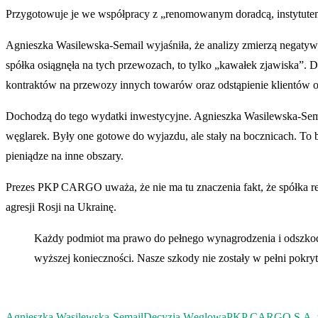
Przygotowuje je we współpracy z „renomowanym doradcą, instytut
Agnieszka Wasilewska-Semail wyjaśniła, że analizy zmierzą negat
spółka osiągnęła na tych przewozach, to tylko „kawałek zjawiska”. D
kontraktów na przewozy innych towarów oraz odstąpienie klientów
Dochodzą do tego wydatki inwestycyjne. Agnieszka Wasilewska-Semai
węglarek. Były one gotowe do wyjazdu, ale stały na bocznicach. To b
pieniądze na inne obszary.
Prezes PKP CARGO uważa, że nie ma tu znaczenia fakt, że spółka re
agresji Rosji na Ukrainę.
Każdy podmiot ma prawo do pełnego wynagrodzenia i odszkodo
wyższej konieczności. Nasze szkody nie zostały w pełni pokry
Agnieszka Wasilewska-Semail
Decyzja Węglowa
PKP CARGO S.A. w 