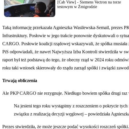
[Cab View] - Siemens Vectron na torze
testowym w Żmigrodzie
Taką informację przekazała Agnieszka Wasilewska-Semail, prezes P
Infrastruktury. Posłowie w jego trakcie ponownie dyskutowali o sytu
CARGO. Posłowie koalicji rządowej wskazywali, że spółka musiała zaj
PiS odpowiadali, że nawet Najwyższa Izba Kontroli stwierdziła w s
raport był też podstawą do tego, że obecny rząd w 2024 roku od
roku taki wniosek skierowały do rządu zarząd spółki i związki zawo
Trwają obliczenia
Ale PKP CARGO nie rezygnuje. Niedługo bowiem spółka drugi raz wy
Na jesieni tego roku wystąpimy z roszczeniem o pokrycie tych
związku z realizacją decyzji węglowej – powiedziała Agnies
Prezes stwierdziła, że może jeszcze podać wysokości roszczeń spół