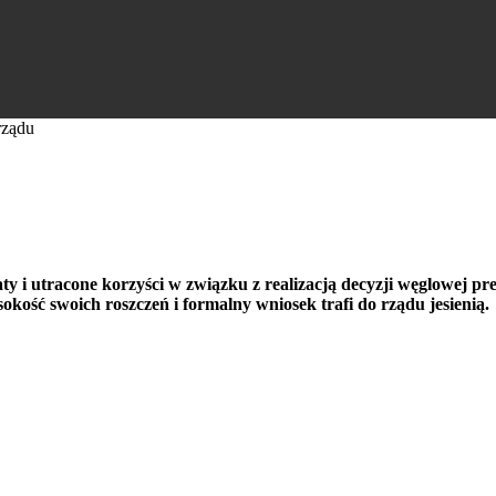
rządu
c rządu
i utracone korzyści w związku z realizacją decyzji węglowej pr
kość swoich roszczeń i formalny wniosek trafi do rządu jesienią.