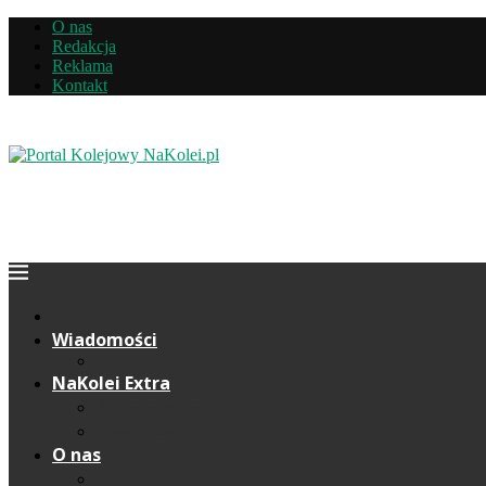
O nas
Redakcja
Reklama
Kontakt
Wiadomości
NaKolei Extra
Komentarze
Wywiady
O nas
Redakcja