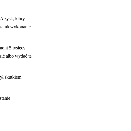
A zysk, który
y za niewykonanie
ont 5 tysięcy
sić albo wydać te
ył skutkiem
stanie