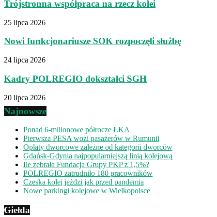
Trójstronna współpraca na rzecz kolei
25 lipca 2026
Nowi funkcjonariusze SOK rozpoczęli służbę
24 lipca 2026
Kadry POLREGIO dokształci SGH
20 lipca 2026
Najnowsze
Ponad 6-milionowe półrocze ŁKA
Pierwsza PESA wozi pasażerów w Rumunii
Opłaty dworcowe zależne od kategorii dworców
Gdańsk-Gdynia najpopularniejszą linią kolejową
Ile zebrała Fundacja Grupy PKP z 1,5%?
POLREGIO zatrudniło 180 pracowników
Czeska kolej jeździ jak przed pandemią
Nowe parkingi kolejowe w Wielkopolsce
Giełda