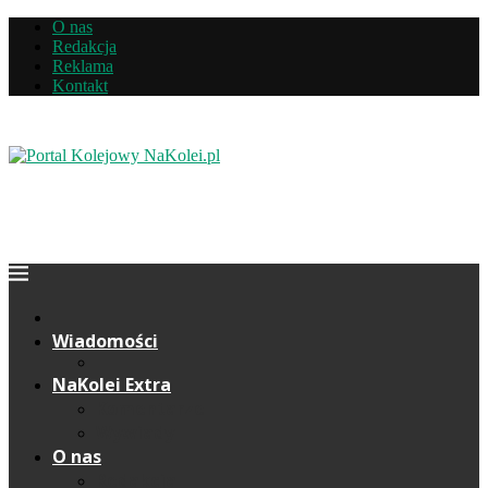
O nas
Redakcja
Reklama
Kontakt
Wiadomości
NaKolei Extra
Komentarze
Wywiady
O nas
Redakcja