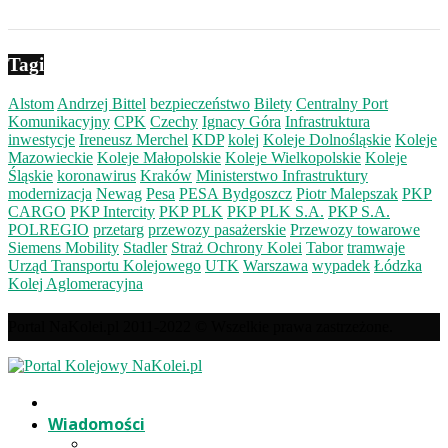
Tagi
Alstom
Andrzej Bittel
bezpieczeństwo
Bilety
Centralny Port
Komunikacyjny
CPK
Czechy
Ignacy Góra
Infrastruktura
inwestycje
Ireneusz Merchel
KDP
kolej
Koleje Dolnośląskie
Koleje
Mazowieckie
Koleje Małopolskie
Koleje Wielkopolskie
Koleje
Śląskie
koronawirus
Kraków
Ministerstwo Infrastruktury
modernizacja
Newag
Pesa
PESA Bydgoszcz
Piotr Malepszak
PKP
CARGO
PKP Intercity
PKP PLK
PKP PLK S.A.
PKP S.A.
POLREGIO
przetarg
przewozy pasażerskie
Przewozy towarowe
Siemens Mobility
Stadler
Straż Ochrony Kolei
Tabor
tramwaje
Urząd Transportu Kolejowego
UTK
Warszawa
wypadek
Łódzka
Kolej Aglomeracyjna
Portal NaKolei.pl 2011-2022 © Wszelkie prawa zastrzeżone.
Wiadomości