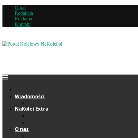
O nas
Redakcja
Reklama
Kontakt
Wiadomości
NaKolei Extra
Komentarze
Wywiady
O nas
Redakcja