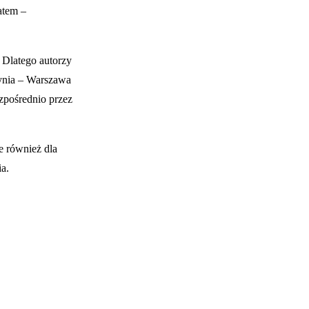
atem –
 Dlatego autorzy
dynia – Warszawa
zpośrednio przez
e również dla
ia.