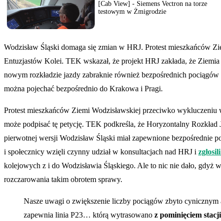
[Cab View] - Siemens Vectron na torze
testowym w Żmigrodzie
Wodzisław Śląski domaga się zmian w HRJ. Protest mieszkańców Zi
Entuzjastów Kolei. TEK wskazał, że projekt HRJ zakłada, że Ziemia 
nowym rozkładzie jazdy zabraknie również bezpośrednich pociągów do
można pojechać bezpośrednio do Krakowa i Pragi.
Protest mieszkańców Ziemi Wodzisławskiej przeciwko wykluczeniu w
może podpisać tę petycję. TEK podkreśla, że Horyzontalny Rozkład 
pierwotnej wersji Wodzisław Śląski miał zapewnione bezpośrednie p
i społecznicy wzięli czynny udział w konsultacjach nad HRJ i
zgłosi
kolejowych z i do Wodzisławia Śląskiego. Ale to nic nie dało, gdy
rozczarowania takim obrotem sprawy.
Nasze uwagi o zwiększenie liczby pociągów zbyto cynicznym a
zapewnia linia P23… którą wytrasowano
z pominięciem stacj