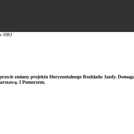
 w HRJ
ian w HRJ
 sprawie zmiany projektu Horyzontalnego Rozkładu Jazdy. Domagaj
Warszawą. I Pomorzem.