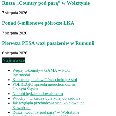
Rusza „Country pod parą” w Wolsztynie
7 sierpnia 2026
Ponad 6-milionowe półrocze ŁKA
7 sierpnia 2026
Pierwsza PESA wozi pasażerów w Rumunii
6 sierpnia 2026
Najnowsze
Więcej lokomotyw GAMA w PCC
Intermodal
Konstrukcja hali w Oświęcimiu już stoi
POLREGIO sprzeda nieruchomość na
Dolnym Śląsku
Nairobi będzie budować metro
Włochy – tu kiedyś była kolej dojazdowa
Jak wygląda przebudowa sieci kolejowej na
Kaszubach
Rusza „Country pod parą” w Wolsztynie