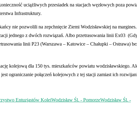
konieczność uciążliwych przesiadek na stacjach węzłowych poza powi
erstwa Infrastruktury.
ńcy nie pozwolili na zepchnięcie Ziemi Wodzisławskiej na margines.
lizacji jednego z dwóch rozwiązań. Albo przetrasowania linii Ex03 (G
etrasowania linii P23 (Warszawa – Katowice – Chałupki – Ostrawa) be
cję kolejową dla 150 tys. mieszkańców powiatu wodzisławskiego. Al
est ograniczanie połączeń kolejowych z tej stacji zamiast ich rozwijan
zystwo Entuzjastów Kolei
Wodzisław Śl. - Pomorze
Wodzisław Śl. -