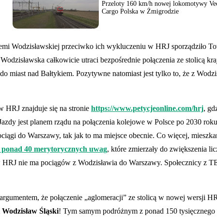
Przeloty 160 km/h nowej lokomotywy Ve
Cargo Polska w Żmigrodzie
emi Wodzisławskiej przeciwko ich wykluczeniu w HRJ sporządziło T
Wodzisławska całkowicie utraci bezpośrednie połączenia ze stolicą kr
 miast nad Bałtykiem. Pozytywne natomiast jest tylko to, że z Wodzis
 HRJ znajduje się na stronie
https://www.petycjeonline.com/hrj
, gd
Jazdy jest planem rządu na połączenia kolejowe w Polsce po 2030 rok
ociągi do Warszawy, tak jak to ma miejsce obecnie. Co więcej, mieszk
li ponad 40 merytorycznych uwag
, które zmierzały do zwiększenia li
ż w HRJ nie ma pociągów z Wodzisławia do Warszawy. Społecznicy z TE
rgumentem, że połączenie „aglomeracji” ze stolicą w nowej wersji H
i Wodzisław Śląski
! Tym samym podróżnym z ponad 150 tysięcznego