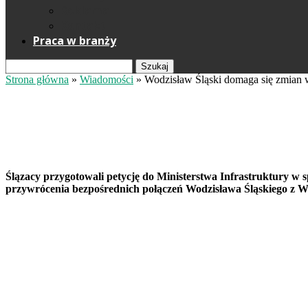
Reklama
Kontakt
Praca w branży
Szukaj
Strona główna
»
Wiadomości
»
Wodzisław Śląski domaga się zmian
Wodzisław Śląski domaga się zm
Redakcja
7 lipca 2026
Fot. PKP PLK S.A.
Ślązacy przygotowali petycję do Ministerstwa Infrastruktury w
przywrócenia bezpośrednich połączeń Wodzisława Śląskiego z 