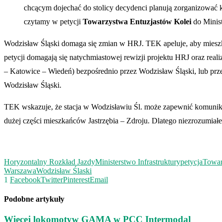
chcącym dojechać do stolicy decydenci planują zorganizować 
czytamy w petycji
Towarzystwa Entuzjastów Kolei
do Minist
Wodzisław Śląski domaga się zmian w HRJ. TEK apeluje, aby mieszka
petycji domagają się natychmiastowej rewizji projektu HRJ oraz rea
– Katowice – Wiedeń) bezpośrednio przez Wodzisław Śląski, lub prz
Wodzisław Śląski.
TEK wskazuje, że stacja w Wodzisławiu Śl. może zapewnić komunika
dużej części mieszkańców Jastrzębia – Zdroju. Dlatego niezrozumiałe j
Horyzontalny Rozkład Jazdy
Ministerstwo Infrastruktury
petycja
Towar
Warszawa
Wodzisław Ślaski
1
Facebook
Twitter
Pinterest
Email
Podobne artykuły
Więcej lokomotyw GAMA w PCC Intermodal