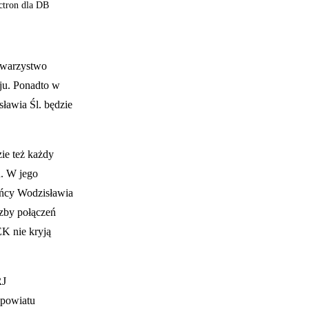
ctron dla DB
owarzystwo
aju. Ponadto w
ławia Śl. będzie
zie też każdy
u. W jego
ańcy Wodzisławia
czby połączeń
K nie kryją
RJ
 powiatu