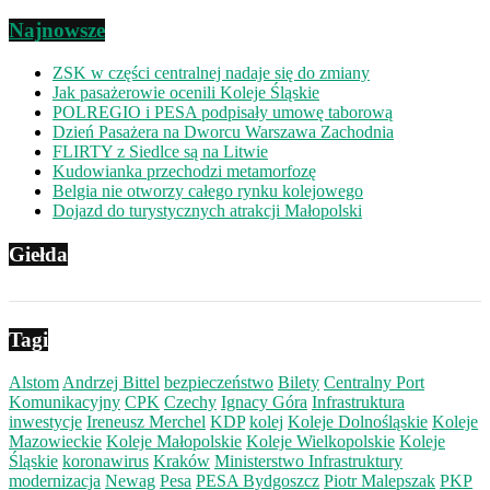
Najnowsze
ZSK w części centralnej nadaje się do zmiany
Jak pasażerowie ocenili Koleje Śląskie
POLREGIO i PESA podpisały umowę taborową
Dzień Pasażera na Dworcu Warszawa Zachodnia
FLIRTY z Siedlce są na Litwie
Kudowianka przechodzi metamorfozę
Belgia nie otworzy całego rynku kolejowego
Dojazd do turystycznych atrakcji Małopolski
Giełda
Tagi
Alstom
Andrzej Bittel
bezpieczeństwo
Bilety
Centralny Port
Komunikacyjny
CPK
Czechy
Ignacy Góra
Infrastruktura
inwestycje
Ireneusz Merchel
KDP
kolej
Koleje Dolnośląskie
Koleje
Mazowieckie
Koleje Małopolskie
Koleje Wielkopolskie
Koleje
Śląskie
koronawirus
Kraków
Ministerstwo Infrastruktury
modernizacja
Newag
Pesa
PESA Bydgoszcz
Piotr Malepszak
PKP