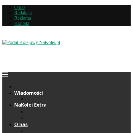
O nas
Redakcja
Reklama
Kontakt
Wiadomości
NaKolei Extra
Komentarze
Wywiady
O nas
Redakcja