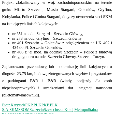
Projekt zlokalizowany w woj. zachodniopomorskim na terenie
gmin: Miasto Szczecin, Miasto Stargard, Goleniów, Gryfino,
Kobylanka, Police i Gmina Stargard, dotyczy utworzenia sieci SKM
na istniejących liniach kolejowych:
nr 351 na odc. Stargard – Szczecin Główny,
nr 273 na odc. Gryfino – Szczecin Główny,
nr 401 Szczecin – Goleniów z odgałęzieniem na LK 402 i
434 do PL Szczecin Goleniów,
nr 406 z jej mod. na odcinku Szczecin – Police z budową
drugiego toru na odc. Szczecin Główny-Szczecin Turzyn.
Zaplanowano przebudowę lub modernizację linii kolejowych o
długości 23,75 km, budowę zintegrowanych węzłów i przystanków
z parkingami P&R i B&R (windy, podjazdy dla osób
niepełnosprawnych) i urządzeniami dot. integracji transportu
(biletomaty/kasowniki).
Piotr Krzystek
PKP PLK
PKP PLK
S.A.
SKM
SSOM
Szczecin
Szczecińska Kolej Metropolitalna