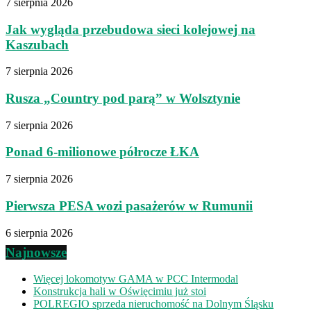
7 sierpnia 2026
Jak wygląda przebudowa sieci kolejowej na
Kaszubach
7 sierpnia 2026
Rusza „Country pod parą” w Wolsztynie
7 sierpnia 2026
Ponad 6-milionowe półrocze ŁKA
7 sierpnia 2026
Pierwsza PESA wozi pasażerów w Rumunii
6 sierpnia 2026
Najnowsze
Więcej lokomotyw GAMA w PCC Intermodal
Konstrukcja hali w Oświęcimiu już stoi
POLREGIO sprzeda nieruchomość na Dolnym Śląsku