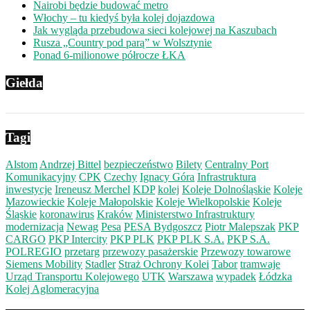
Nairobi będzie budować metro
Włochy – tu kiedyś była kolej dojazdowa
Jak wygląda przebudowa sieci kolejowej na Kaszubach
Rusza „Country pod parą” w Wolsztynie
Ponad 6-milionowe półrocze ŁKA
Giełda
Tagi
Alstom
Andrzej Bittel
bezpieczeństwo
Bilety
Centralny Port
Komunikacyjny
CPK
Czechy
Ignacy Góra
Infrastruktura
inwestycje
Ireneusz Merchel
KDP
kolej
Koleje Dolnośląskie
Koleje
Mazowieckie
Koleje Małopolskie
Koleje Wielkopolskie
Koleje
Śląskie
koronawirus
Kraków
Ministerstwo Infrastruktury
modernizacja
Newag
Pesa
PESA Bydgoszcz
Piotr Malepszak
PKP
CARGO
PKP Intercity
PKP PLK
PKP PLK S.A.
PKP S.A.
POLREGIO
przetarg
przewozy pasażerskie
Przewozy towarowe
Siemens Mobility
Stadler
Straż Ochrony Kolei
Tabor
tramwaje
Urząd Transportu Kolejowego
UTK
Warszawa
wypadek
Łódzka
Kolej Aglomeracyjna