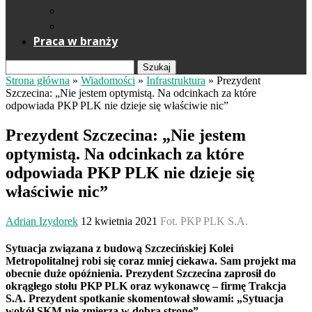
Reklama
Kontakt
Praca w branży
Szukaj
Strona główna
»
Wiadomości
»
Infrastruktura
»
Prezydent
Szczecina: „Nie jestem optymistą. Na odcinkach za które
odpowiada PKP PLK nie dzieje się właściwie nic”
Prezydent Szczecina: „Nie jestem
optymistą. Na odcinkach za które
odpowiada PKP PLK nie dzieje się
właściwie nic”
Adrian Izydorek
12 kwietnia 2021
Fot. PKP PLK S.A.
Sytuacja związana z budową Szczecińskiej Kolei
Metropolitalnej robi się coraz mniej ciekawa. Sam projekt ma
obecnie duże opóźnienia. Prezydent Szczecina zaprosił do
okrągłego stołu PKP PLK oraz wykonawcę – firmę Trakcja
S.A. Prezydent spotkanie skomentował słowami: „Sytuacja
wokół SKM nie zmierza w dobrą stronę”.