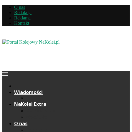
O nas
Redakcja
Reklama
Kontakt
Wiadomości
NaKolei Extra
Komentarze
Wywiady
O nas
Redakcja