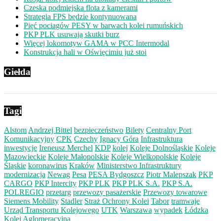
Czeska podmiejska flota z kamerami
Strategia FPS będzie kontynuowana
Pięć pociągów PESY w barwach kolei rumuńskich
PKP PLK usuwają skutki burz
Więcej lokomotyw GAMA w PCC Intermodal
Konstrukcja hali w Oświęcimiu już stoi
Giełda
Tagi
Alstom
Andrzej Bittel
bezpieczeństwo
Bilety
Centralny Port
Komunikacyjny
CPK
Czechy
Ignacy Góra
Infrastruktura
inwestycje
Ireneusz Merchel
KDP
kolej
Koleje Dolnośląskie
Koleje
Mazowieckie
Koleje Małopolskie
Koleje Wielkopolskie
Koleje
Śląskie
koronawirus
Kraków
Ministerstwo Infrastruktury
modernizacja
Newag
Pesa
PESA Bydgoszcz
Piotr Malepszak
PKP
CARGO
PKP Intercity
PKP PLK
PKP PLK S.A.
PKP S.A.
POLREGIO
przetarg
przewozy pasażerskie
Przewozy towarowe
Siemens Mobility
Stadler
Straż Ochrony Kolei
Tabor
tramwaje
Urząd Transportu Kolejowego
UTK
Warszawa
wypadek
Łódzka
Kolej Aglomeracyjna