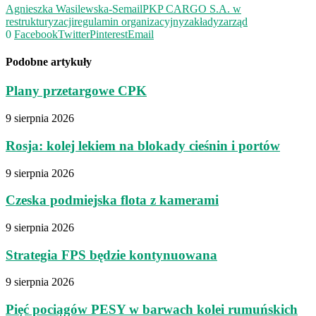
Agnieszka Wasilewska-Semail
PKP CARGO S.A. w
restrukturyzacji
regulamin organizacyjny
zakłady
zarząd
0
Facebook
Twitter
Pinterest
Email
Podobne artykuły
Plany przetargowe CPK
9 sierpnia 2026
Rosja: kolej lekiem na blokady cieśnin i portów
9 sierpnia 2026
Czeska podmiejska flota z kamerami
9 sierpnia 2026
Strategia FPS będzie kontynuowana
9 sierpnia 2026
Pięć pociągów PESY w barwach kolei rumuńskich