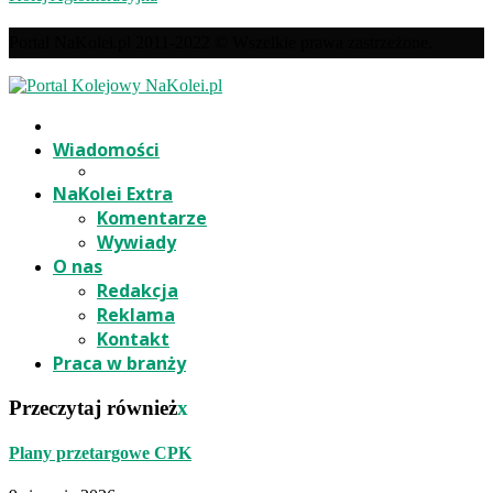
Portal NaKolei.pl 2011-2022 © Wszelkie prawa zastrzeżone.
Wiadomości
NaKolei Extra
Komentarze
Wywiady
O nas
Redakcja
Reklama
Kontakt
Praca w branży
Przeczytaj również
x
Plany przetargowe CPK