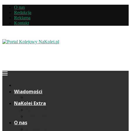
O nas
Redakcja
Reklama
Kontakt
Wiadomości
NaKolei Extra
Komentarze
Wywiady
O nas
Redakcja