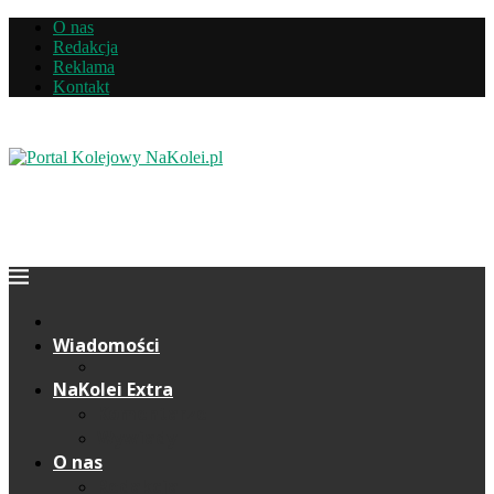
O nas
Redakcja
Reklama
Kontakt
Wiadomości
NaKolei Extra
Komentarze
Wywiady
O nas
Redakcja