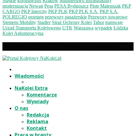
Śląskie
koronawirus
Kraków
Ministerstwo Infrastruktury
modernizacja
Newag
Pesa
PESA Bydgoszcz
Piotr Malepszak
PKP
CARGO
PKP Intercity
PKP PLK
PKP PLK S.A.
PKP S.A.
POLREGIO
przetarg
przewozy pasażerskie
Przewozy towarowe
Siemens Mobility
Stadler
Straż Ochrony Kolei
Tabor
tramwaje
Urząd Transportu Kolejowego
UTK
Warszawa
wypadek
Łódzka
Kolej Aglomeracyjna
Portal NaKolei.pl 2011-2022 © Wszelkie prawa zastrzeżone.
Wiadomości
NaKolei Extra
Komentarze
Wywiady
O nas
Redakcja
Reklama
Kontakt
Praca w branży