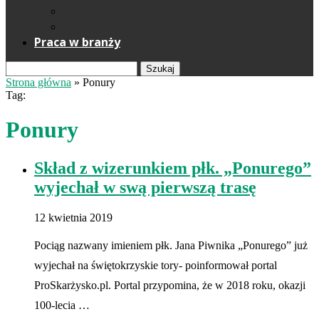
Reklama
Kontakt
Praca w branży
Szukaj
Strona główna
»
Ponury
Tag:
Ponury
Skład z wizerunkiem płk. „Ponurego”
wyjechał w swą pierwszą trasę
12 kwietnia 2019
Pociąg nazwany imieniem płk. Jana Piwnika „Ponurego” już
wyjechał na świętokrzyskie tory- poinformował portal
ProSkarżysko.pl. Portal przypomina, że w 2018 roku, okazji
100-lecia …