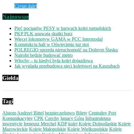
Czytaj dalej
Najnowsze
Pięć pociągów PESY w barwach kolei rumuńskich
PKP PLK usuwają skutki burz
Więcej lokomotyw GAMA w PCC Intermodal
Konstrukcja hali w Oświęcimiu już stoi
POLREGIO sprzeda nieruchomość na Dolnym Śląsku
Nairobi będzie budować metro
Włochy – tu kiedyś była kolej dojazdowa
Jak wygląda przebudowa sieci kolejowej na Kaszubach
Giełda
Tagi
Alstom
Andrzej Bittel
bezpieczeństwo
Bilety
Centralny Port
Komunikacyjny
CPK
Czechy
Ignacy Góra
Infrastruktura
inwestycje
Ireneusz Merchel
KDP
kolej
Koleje Dolnośląskie
Koleje
Mazowieckie
Koleje Małopolskie
Koleje Wielkopolskie
Koleje