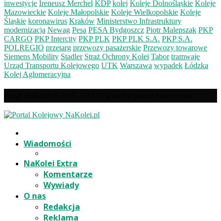
inwestycje
Ireneusz Merchel
KDP
kolej
Koleje Dolnośląskie
Koleje
Mazowieckie
Koleje Małopolskie
Koleje Wielkopolskie
Koleje
Śląskie
koronawirus
Kraków
Ministerstwo Infrastruktury
modernizacja
Newag
Pesa
PESA Bydgoszcz
Piotr Malepszak
PKP
CARGO
PKP Intercity
PKP PLK
PKP PLK S.A.
PKP S.A.
POLREGIO
przetarg
przewozy pasażerskie
Przewozy towarowe
Siemens Mobility
Stadler
Straż Ochrony Kolei
Tabor
tramwaje
Urząd Transportu Kolejowego
UTK
Warszawa
wypadek
Łódzka
Kolej Aglomeracyjna
Portal NaKolei.pl 2011-2022 © Wszelkie prawa zastrzeżone.
Wiadomości
NaKolei Extra
Komentarze
Wywiady
O nas
Redakcja
Reklama