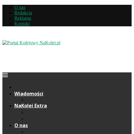
O nas
Redakcja
Reklama
Kontakt
Wiadomości
NaKolei Extra
Komentarze
Wywiady
O nas
Redakcja