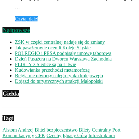
…
Czytaj dalej
Najnowsze
ZSK w części centralnej nadaje się do zmiany
Jak pasażerowie ocenili Koleje Śląskie
POLREGIO i PESA podpisały umowę taborową
Dzień Pasażera na Dworcu Warszawa Zachodnia
FLIRTY z Siedlce są na Litwie
Kudowianka przechodzi metamorfozę
Belgia nie otworzy całego rynku kolejowego
Dojazd do turystycznych atrakcji Małopolski
Giełda
Tagi
Alstom
Andrzej Bittel
bezpieczeństwo
Bilety
Centralny Port
Komunikacyjny
CPK
Czechy
Ignacy Góra
Infrastruktura