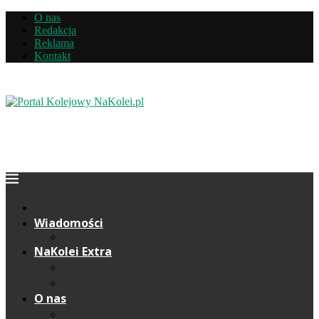
O nas
Redakcja
Reklama
Kontakt
Wiadomości
NaKolei Extra
Komentarze
Wywiady
O nas
Redakcja