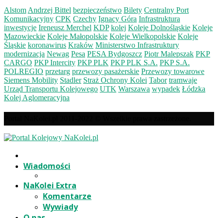
Alstom
Andrzej Bittel
bezpieczeństwo
Bilety
Centralny Port
Komunikacyjny
CPK
Czechy
Ignacy Góra
Infrastruktura
inwestycje
Ireneusz Merchel
KDP
kolej
Koleje Dolnośląskie
Koleje
Mazowieckie
Koleje Małopolskie
Koleje Wielkopolskie
Koleje
Śląskie
koronawirus
Kraków
Ministerstwo Infrastruktury
modernizacja
Newag
Pesa
PESA Bydgoszcz
Piotr Malepszak
PKP
CARGO
PKP Intercity
PKP PLK
PKP PLK S.A.
PKP S.A.
POLREGIO
przetarg
przewozy pasażerskie
Przewozy towarowe
Siemens Mobility
Stadler
Straż Ochrony Kolei
Tabor
tramwaje
Urząd Transportu Kolejowego
UTK
Warszawa
wypadek
Łódzka
Kolej Aglomeracyjna
Portal NaKolei.pl 2011-2022 © Wszelkie prawa zastrzeżone.
Wiadomości
NaKolei Extra
Komentarze
Wywiady
O nas