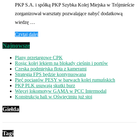
PKP S.A. i spółką PKP Szybka Kolej Miejska w Trójmieście
zorganizował warsztaty pozwalające nabyć dodatkową
wiedzę …
Czytaj dalej
Najnowsze
Plany przetargowe CPK
Rosja: kolej lekiem na blokady cieśnin i portów
Czeska podmiejska flota z kamerami
Strategia FPS będzie kontynuowana
Pięć pociągów PESY w barwach kolei rumuńskich
PKP PLK usuwają skutki burz
Więcej lokomotyw GAMA w PCC Intermodal
Konstrukcja hali w Oświęcimiu już stoi
Giełda
Tagi